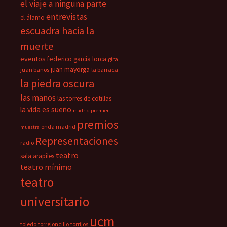
el viaje a ninguna parte
entrevistas
el álamo
escuadra hacia la
muerte
eventos
federico garcía lorca
gira
juan mayorga
juan baños
la barraca
la piedra oscura
las manos
las torres de cotillas
la vida es sueño
madrid premier
premios
onda madrid
muestra
Representaciones
radio
teatro
sala arapiles
teatro mínimo
teatro
universitario
ucm
toledo
torrejoncillo
torrijos