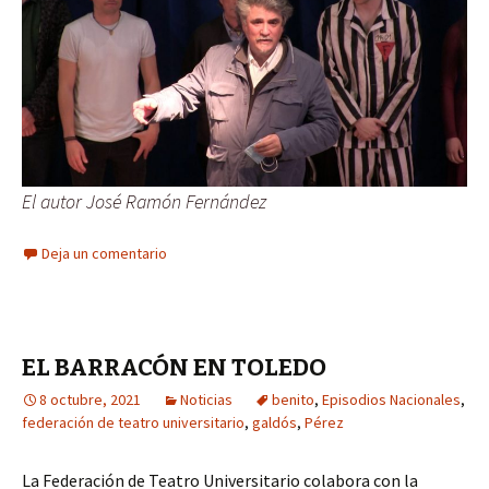
El autor José Ramón Fernández
Deja un comentario
EL BARRACÓN EN TOLEDO
8 octubre, 2021
Noticias
benito
,
Episodios Nacionales
,
federación de teatro universitario
,
galdós
,
Pérez
La Federación de Teatro Universitario colabora con la