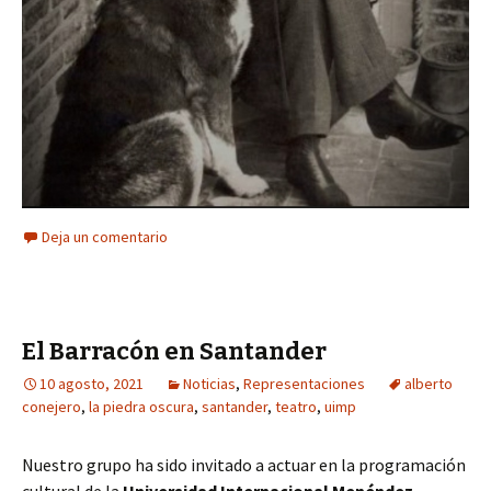
Deja un comentario
El Barracón en Santander
10 agosto, 2021
Noticias
,
Representaciones
alberto
conejero
,
la piedra oscura
,
santander
,
teatro
,
uimp
Nuestro grupo ha sido invitado a actuar en la programación
cultural de la
Universidad Internacional Menéndez