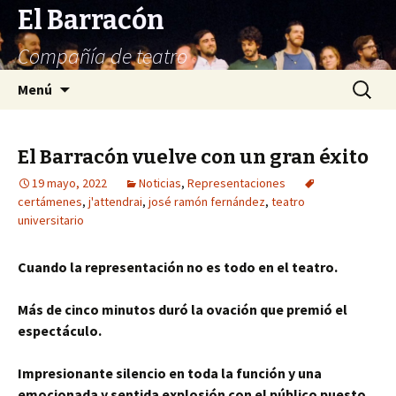
El Barracón
Compañía de teatro
Saltar
Buscar:
Menú
al
contenido
El Barracón vuelve con un gran éxito
19 mayo, 2022
Noticias
,
Representaciones
certámenes
,
j'attendrai
,
josé ramón fernández
,
teatro
universitario
Cuando la representación no es todo en el teatro.
Más de cinco minutos duró la ovación que premió el
espectáculo.
Impresionante silencio en toda la función y una
emocionada y sentida explosión con el público puesto