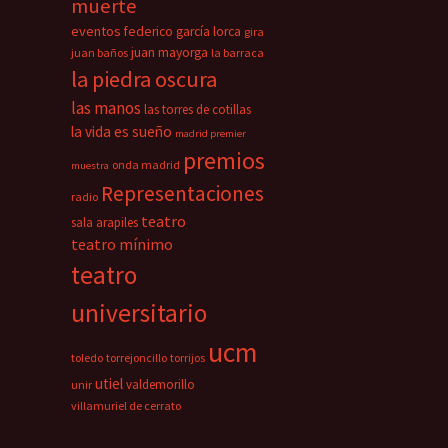
muerte
eventos
federico garcía lorca
gira
juan mayorga
juan baños
la barraca
la piedra oscura
las manos
las torres de cotillas
la vida es sueño
madrid premier
premios
onda madrid
muestra
Representaciones
radio
teatro
sala arapiles
teatro mínimo
teatro
universitario
ucm
toledo
torrejoncillo
torrijos
utiel
valdemorillo
unir
villamuriel de cerrato