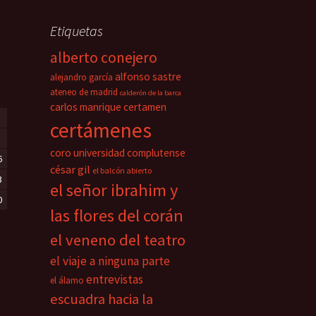
Etiquetas
alberto conejero
alfonso sastre
alejandro garcía
ateneo de madrid
calderón de la barca
carlos manrique
certamen
certámenes
coro universidad complutense
6
césar gil
el balcón abierto
3
el señor ibrahim y
0
las flores del corán
el veneno del teatro
el viaje a ninguna parte
entrevistas
el álamo
escuadra hacia la