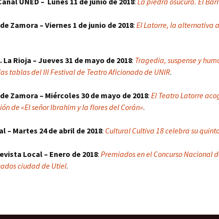
Canal UNED – Lunes 11 de junio de 2018
:
La piedra osucura. El Bar
 de Zamora – Viernes 1 de junio de 2018
:
El Latorre, la alternativa a
. La Rioja – Jueves 31 de mayo de 2018
:
Tragedia, suspense y humo
las tablas del III Festival de Teatro Aficionado de UNIR
.
 de Zamora – Miércoles 30 de mayo de 2018
:
El Teatro Latorre aco
ón de «El señor Ibrahim y la flores del Corán»
.
tal – Martes 24 de abril de 2018
:
Cultural Cultiva 18 celebra su quint
vista Local – Enero de 2018
:
Premiados en el Concurso Nacional d
nados ciudad de Utiel
.