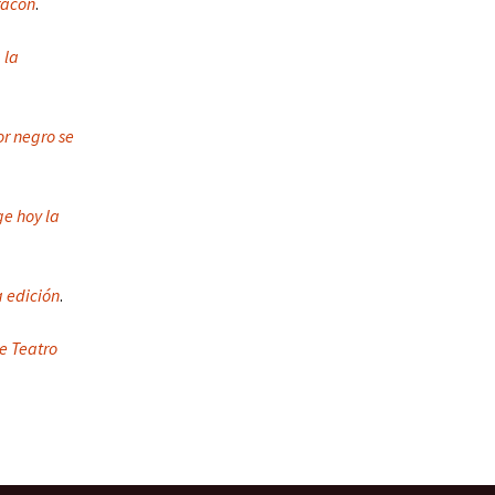
racón
.
 la
r negro se
ge hoy la
a edición
.
e Teatro