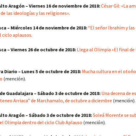
 Alto Aragón – Viernes 16 de noviembre de 2018:
César Gil: «La am
Año 2016
de las ideologías y las religiones»
.
Año 2015
ca – Miércoles 14 de noviembre de 2018:
“El señor Ibrahim y las 
l ciclo aplausos
.
Año 2014
ca – Viernes 26 de octubre de 2018:
Llega al Olimpia «El final de
Año 2013
Año 2012
a Diario – Lunes 5 de octubre de 2018:
Mucha cultura en el otoño
Año 2011
o
(mención).
 de Guadalajara – Sábado 3 de octubre de 2018:
Una decena de e
Ateneo Arriaca” de Marchamalo, de octubre a diciembre
(mención).
 Alto Aragón – Sábado 3 de octubre de 2018:
Soleá Morente se sub
el Olimpia dentro del ciclo Club Aplauso
(mención).