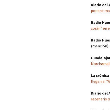
Diario del
por encima 
Radio Hues
corán” en e
Radio Hues
(mención).
Guadalajar
Marchamal
La crónica
llegan al “
Diario del
escenario d