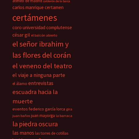
ateneo de madrid
calderón de la barca
carlos manrique
certamen
certámenes
coro universidad complutense
césar gil
el balcón abierto
el señor ibrahim y
las flores del corán
el veneno del teatro
el viaje a ninguna parte
entrevistas
el álamo
escuadra hacia la
muerte
eventos
federico garcía lorca
gira
juan mayorga
juan baños
la barraca
la piedra oscura
las manos
las torres de cotillas