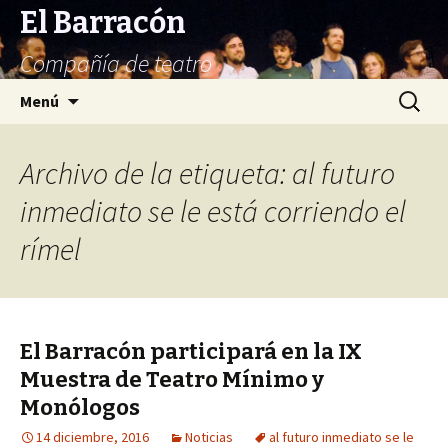
El Barracón
Compañía de teatro
Saltar
Buscar:
Menú
al
contenido
Archivo de la etiqueta: al futuro
inmediato se le está corriendo el
rímel
El Barracón participará en la IX
Muestra de Teatro Mínimo y
Monólogos
14 diciembre, 2016
Noticias
al futuro inmediato se le