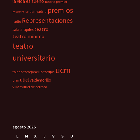
la vida es sueño
madrid premier
premios
onda madrid
muestra
Representaciones
radio
teatro
sala arapiles
teatro mínimo
teatro
universitario
ucm
toledo
torrejoncillo
torrijos
utiel
valdemorillo
unir
villamuriel de cerrato
agosto 2026
L
M
X
J
V
S
D