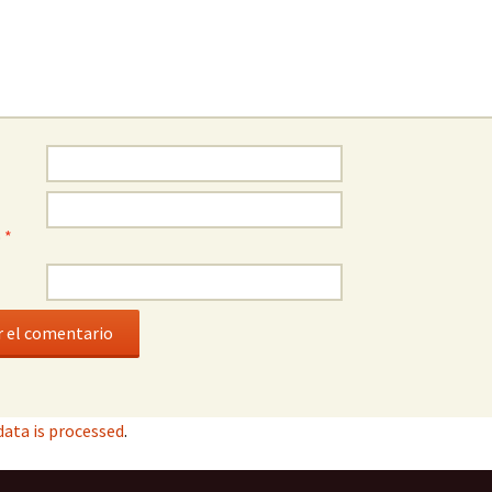
o
*
ata is processed
.