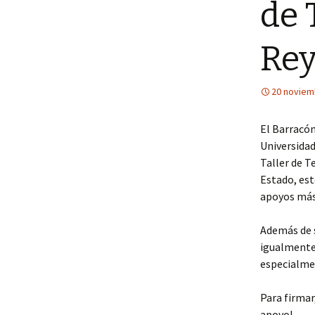
de 
Rey
20 noviem
El Barracón
Universidad
Taller de T
Estado, est
apoyos más 
Además de s
igualmente 
especialmen
Para firmar
apoyo!