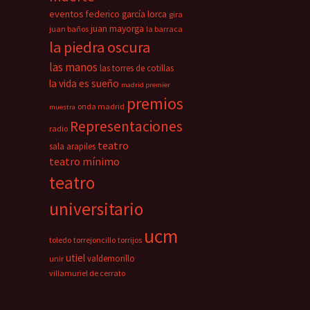
eventos
federico garcía lorca
gira
juan mayorga
juan baños
la barraca
la piedra oscura
las manos
las torres de cotillas
la vida es sueño
madrid premier
premios
onda madrid
muestra
Representaciones
radio
teatro
sala arapiles
teatro mínimo
teatro
universitario
ucm
toledo
torrejoncillo
torrijos
utiel
valdemorillo
unir
villamuriel de cerrato