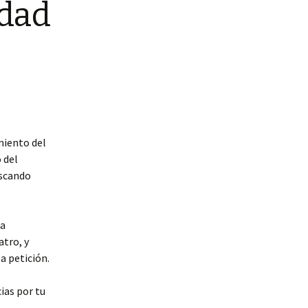
idad
miento del
 del
uscando
la
atro, y
a petición.
cias por tu