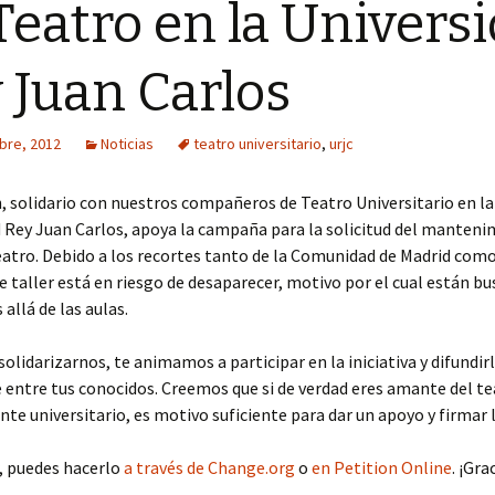
Teatro en la Univers
Año 2016
 Juan Carlos
Año 2015
Año 2014
bre, 2012
Noticias
teatro universitario
,
urjc
Año 2013
, solidario con nuestros compañeros de Teatro Universitario en la
 Rey Juan Carlos, apoya la campaña para la solicitud del manteni
Año 2012
eatro. Debido a los recortes tanto de la Comunidad de Madrid como
e taller está en riesgo de desaparecer, motivo por el cual están b
Año 2011
allá de las aulas.
olidarizarnos, te animamos a participar en la iniciativa y difundir
entre tus conocidos. Creemos que si de verdad eres amante del te
te universitario, es motivo suficiente para dar un apoyo y firmar l
, puedes hacerlo
a través de Change.org
o
en Petition Online
. ¡Gra