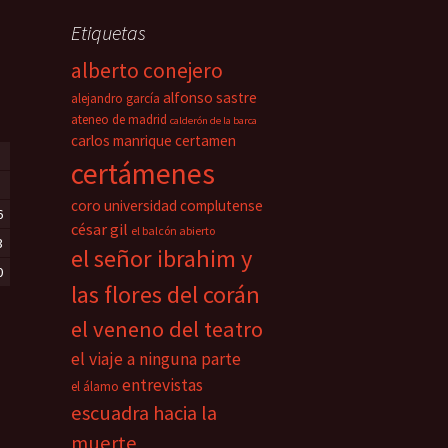
Etiquetas
alberto conejero
alfonso sastre
alejandro garcía
ateneo de madrid
calderón de la barca
carlos manrique
certamen
certámenes
coro universidad complutense
6
césar gil
el balcón abierto
3
el señor ibrahim y
0
las flores del corán
el veneno del teatro
el viaje a ninguna parte
entrevistas
el álamo
escuadra hacia la
muerte