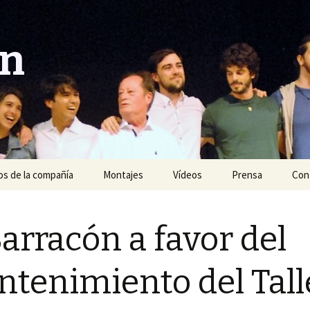
ón
s de la compañía
Montajes
Vídeos
Prensa
Con
Año 2020
Barracón a favor del
Año 2019
Año 2018
tenimiento del Tall
Año 2017