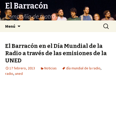
El Barracón
Compañía de teatro
Saltar
Buscar:
Menú
al
contenido
El Barracón en el Día Mundial de la
Radio a través de las emisiones de la
UNED
17 febrero, 2013
Noticias
día mundial de la radio
,
radio
,
uned