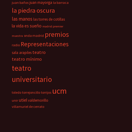
juan mayorga
juan baños
la barraca
la piedra oscura
las manos
las torres de cotillas
la vida es sueño
madrid premier
premios
onda madrid
muestra
Representaciones
radio
teatro
sala arapiles
teatro mínimo
teatro
universitario
ucm
toledo
torrejoncillo
torrijos
utiel
valdemorillo
unir
villamuriel de cerrato