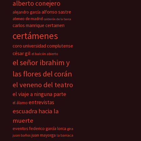
alberto conejero
alfonso sastre
alejandro garcía
ateneo de madrid
calderón de la barca
carlos manrique
certamen
certámenes
coro universidad complutense
césar gil
el balcón abierto
el señor ibrahim y
las flores del corán
el veneno del teatro
el viaje a ninguna parte
entrevistas
el álamo
escuadra hacia la
muerte
eventos
federico garcía lorca
gira
juan mayorga
juan baños
la barraca