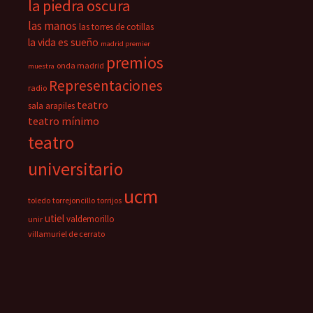
la piedra oscura
las manos
las torres de cotillas
la vida es sueño
madrid premier
premios
onda madrid
muestra
Representaciones
radio
teatro
sala arapiles
teatro mínimo
teatro
universitario
ucm
toledo
torrejoncillo
torrijos
utiel
valdemorillo
unir
villamuriel de cerrato