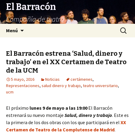
El Barracón
Compañía de teatro
Saltar
Buscar:
Menú
al
contenido
El Barracón estrena ‘Salud, dinero y
trabajo’ en el XX Certamen de Teatro
de la UCM
5 mayo, 2016
Noticias
certámenes
,
Representaciones
,
salud dinero y trabajo
,
teatro universitario
,
ucm
El próximo
lunes 9 de mayo a las 19:00
El Barracón
estrenará su nuevo montaje
Salud, dinero y trabajo
. Este es
la primera de los dos obras con los que participará en el
XX
Certamen de Teatro de la Complutense de Madrid
.