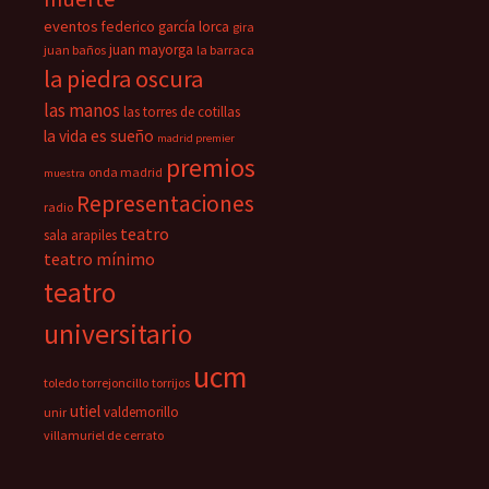
eventos
federico garcía lorca
gira
juan mayorga
juan baños
la barraca
la piedra oscura
las manos
las torres de cotillas
la vida es sueño
madrid premier
premios
onda madrid
muestra
Representaciones
radio
teatro
sala arapiles
teatro mínimo
teatro
universitario
ucm
toledo
torrejoncillo
torrijos
utiel
valdemorillo
unir
villamuriel de cerrato