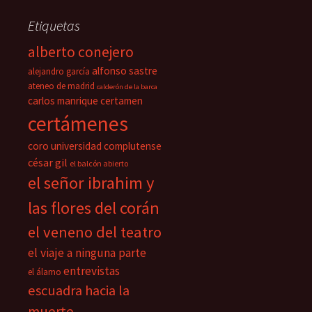
Etiquetas
alberto conejero
alfonso sastre
alejandro garcía
ateneo de madrid
calderón de la barca
carlos manrique
certamen
certámenes
coro universidad complutense
césar gil
el balcón abierto
el señor ibrahim y
las flores del corán
el veneno del teatro
el viaje a ninguna parte
entrevistas
el álamo
escuadra hacia la
muerte