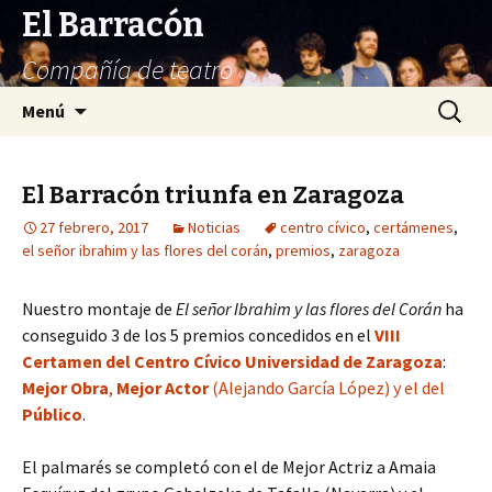
El Barracón
Compañía de teatro
Saltar
Buscar:
Menú
al
contenido
El Barracón triunfa en Zaragoza
27 febrero, 2017
Noticias
centro cívico
,
certámenes
,
el señor ibrahim y las flores del corán
,
premios
,
zaragoza
Nuestro montaje de
El señor Ibrahim y las flores del Corán
ha
conseguido 3 de los 5 premios concedidos en el
VIII
Certamen del Centro Cívico Universidad de Zaragoza
:
Mejor Obra
,
Mejor Actor
(Alejando García López) y el del
Público
.
El palmarés se completó con el de Mejor Actriz a Amaia