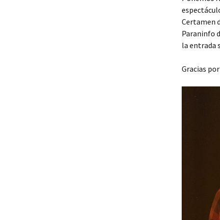
espectácul
Certamen de
Paraninfo d
la entrada 
Gracias po