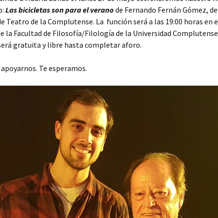
o:
Las bicicletas son para el verano
de Fernando Fernán Gómez, de
 Teatro de la Complutense. La función será a las 19:00 horas en e
e la Facultad de Filosofía/Filología de la Universidad Complutense
será gratuita y libre hasta completar aforo.
r apoyarnos. Te esperamos.