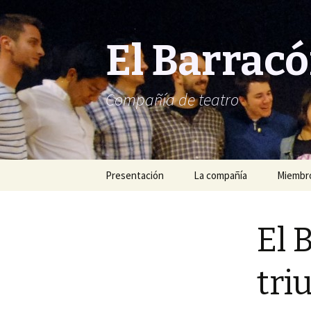
El Barrac
Compañía de teatro
Saltar
Presentación
La compañía
Miembro
al
contenido
El 
tri