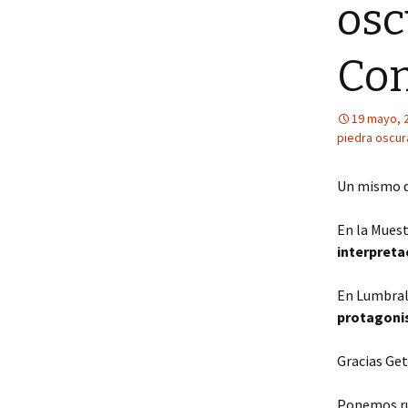
osc
Con
19 mayo, 
piedra oscur
Un mismo dí
En la Muest
interpreta
En Lumbral
protagoni
Gracias Get
Ponemos ru