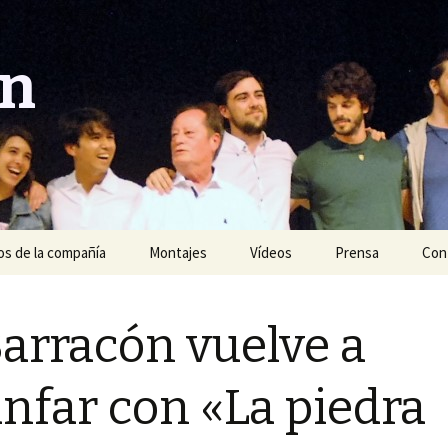
ón
s de la compañía
Montajes
Vídeos
Prensa
Con
Año 2020
Barracón vuelve a
Año 2019
Año 2018
unfar con «La piedra
Año 2017