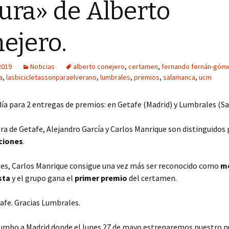
ura» de Alberto
Año 2016
ejero.
Año 2015
Año 2014
2019
Noticias
alberto conejero
,
certamen
,
fernando fernán-góm
a
,
lasbicicletassonparaelverano
,
lumbrales
,
premios
,
salamanca
,
ucm
Año 2013
a para 2 entregas de premios: en Getafe (Madrid) y Lumbrales (S
Año 2012
ra de Getafe, Alejandro García y Carlos Manrique son distinguidos 
Año 2011
ciones
.
es, Carlos Manrique consigue una vez más ser reconocido como
me
sta
y el grupo gana el
primer premio
del certamen.
afe. Gracias Lumbrales.
mbo a Madrid donde el lunes 27 de mayo estrenaremos nuestro 