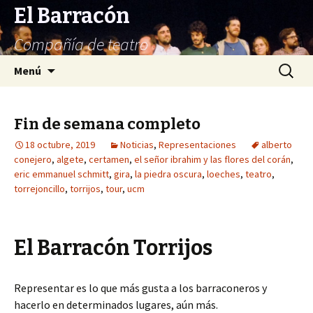
El Barracón
Compañía de teatro
Saltar
Buscar:
Menú
al
contenido
Fin de semana completo
18 octubre, 2019
Noticias
,
Representaciones
alberto
conejero
,
algete
,
certamen
,
el señor ibrahim y las flores del corán
,
eric emmanuel schmitt
,
gira
,
la piedra oscura
,
loeches
,
teatro
,
torrejoncillo
,
torrijos
,
tour
,
ucm
El Barracón Torrijos
Representar es lo que más gusta a los barraconeros y
hacerlo en determinados lugares, aún más.