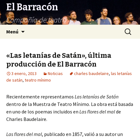
El Barracón
Compañía de teatro
Saltar
Buscar:
Menú
al
contenido
«Las letanías de Satán», última
producción de El Barracón
3 enero, 2013
Noticias
charles baudelaire
,
las letanías
de satán
,
teatro mínimo
Recientemente representamos
Las letanías de Satán
dentro de la Muestra de Teatro Mínimo. La obra está basada
en uno de los poemas incluidos en
Las flores del mal
de
Charles Baudelaire.
Las flores del mal
, publicado en 1857, valió a su autor un