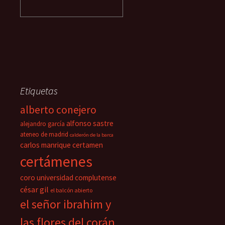
Etiquetas
alberto conejero
alfonso sastre
alejandro garcía
ateneo de madrid
calderón de la barca
carlos manrique
certamen
certámenes
coro universidad complutense
césar gil
el balcón abierto
el señor ibrahim y
las flores del corán