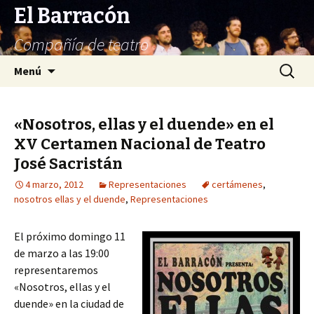
El Barracón
Compañía de teatro
Saltar
Buscar:
Menú
al
contenido
«Nosotros, ellas y el duende» en el
XV Certamen Nacional de Teatro
José Sacristán
4 marzo, 2012
Representaciones
certámenes
,
nosotros ellas y el duende
,
Representaciones
El próximo domingo 11
de marzo a las 19:00
representaremos
«Nosotros, ellas y el
duende» en la ciudad de