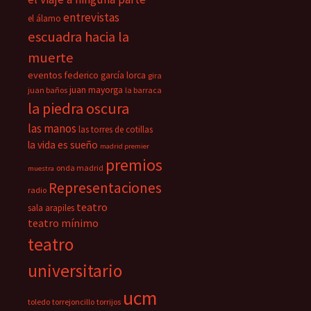
entrevistas
el álamo
escuadra hacia la
muerte
eventos
federico garcía lorca
gira
juan mayorga
juan baños
la barraca
la piedra oscura
las manos
las torres de cotillas
la vida es sueño
madrid premier
premios
onda madrid
muestra
Representaciones
radio
teatro
sala arapiles
teatro mínimo
teatro
universitario
ucm
toledo
torrejoncillo
torrijos