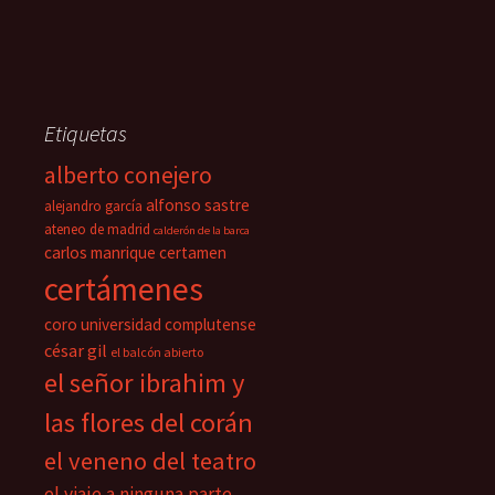
Etiquetas
alberto conejero
alfonso sastre
alejandro garcía
ateneo de madrid
calderón de la barca
carlos manrique
certamen
certámenes
coro universidad complutense
césar gil
el balcón abierto
el señor ibrahim y
las flores del corán
el veneno del teatro
el viaje a ninguna parte