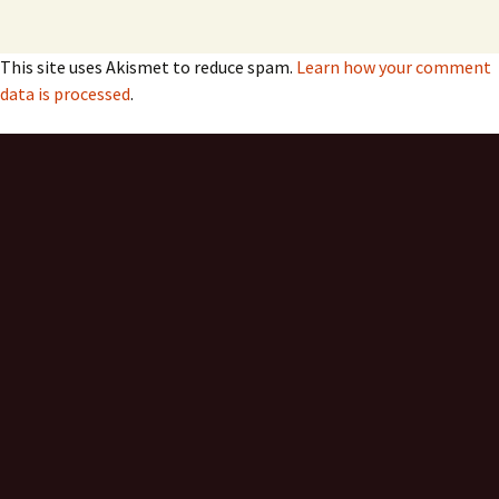
This site uses Akismet to reduce spam.
Learn how your comment
data is processed
.