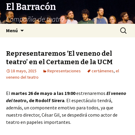
El Barracón
Compañía de teatro
Saltar
Buscar:
Menú
al
contenido
Representaremos ‘El veneno del
teatro’ en el Certamen de la UCM
18 mayo, 2015
Representaciones
certámenes
,
el
veneno del teatro
El
martes 26 de mayo a las 19:00
estrenaremos
El veneno
del teatro
, de Rodolf Sirera
. El espectáculo tendrá,
además, un componente emotivo para todos, ya que
nuestro director, César Gil, se despedirá como actor de
teatro en papeles importantes.