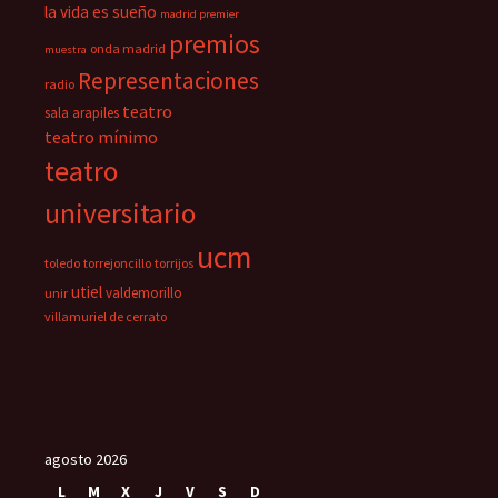
la vida es sueño
madrid premier
premios
onda madrid
muestra
Representaciones
radio
teatro
sala arapiles
teatro mínimo
teatro
universitario
ucm
toledo
torrejoncillo
torrijos
utiel
valdemorillo
unir
villamuriel de cerrato
agosto 2026
L
M
X
J
V
S
D