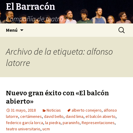
El Barracón
Compañía de teatro
Saltar
Buscar:
Menú
al
contenido
Archivo de la etiqueta: alfonso
latorre
Nuevo gran éxito con «El balcón
abierto»
31 mayo, 2018
Noticias
alberto conejero
,
alfonso
latorre
,
certámenes
,
david bello
,
david lima
,
el balcón abierto
,
federico garcía lorca
,
la piedra
,
paraninfo
,
Representaciones
,
teatro universitario
,
ucm