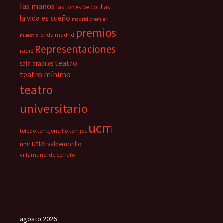
las manos
las torres de cotillas
la vida es sueño
madrid premier
premios
onda madrid
muestra
Representaciones
radio
teatro
sala arapiles
teatro mínimo
teatro
universitario
ucm
toledo
torrejoncillo
torrijos
utiel
valdemorillo
unir
villamuriel de cerrato
agosto 2026