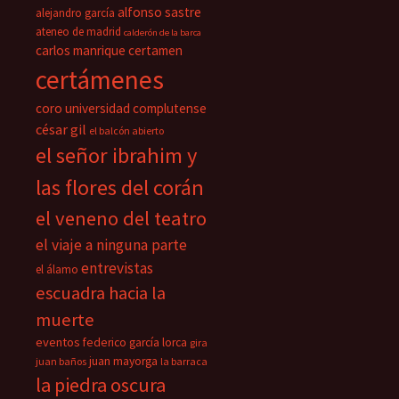
alfonso sastre
alejandro garcía
ateneo de madrid
calderón de la barca
carlos manrique
certamen
certámenes
coro universidad complutense
césar gil
el balcón abierto
el señor ibrahim y
las flores del corán
el veneno del teatro
el viaje a ninguna parte
entrevistas
el álamo
escuadra hacia la
muerte
eventos
federico garcía lorca
gira
juan mayorga
juan baños
la barraca
la piedra oscura