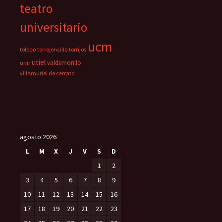
teatro
universitario
ucm
toledo
torrejoncillo
torrijos
utiel
valdemorillo
unir
villamuriel de cerrato
agosto 2026
L
M
X
J
V
S
D
1
2
3
4
5
6
7
8
9
10
11
12
13
14
15
16
17
18
19
20
21
22
23