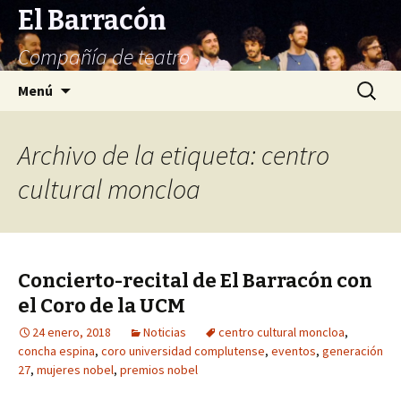
El Barracón
Compañía de teatro
Saltar
Buscar:
Menú
al
contenido
Archivo de la etiqueta: centro
cultural moncloa
Concierto-recital de El Barracón con
el Coro de la UCM
24 enero, 2018
Noticias
centro cultural moncloa
,
concha espina
,
coro universidad complutense
,
eventos
,
generación
27
,
mujeres nobel
,
premios nobel