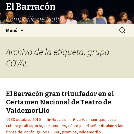
El Barracón
Compañía de teatro
Saltar
Buscar:
Menú
al
contenido
Archivo de la etiqueta: grupo
COVAL
El Barracón gran triunfador en el
Certamen Nacional de Teatro de
Valdemorillo
30 octubre, 2016
Noticias
carlos manrique
,
casa
cultura giralt laporta
,
certámenes
,
césar gil
,
el señor ibrahim y las
flores del corán
,
grupo COVAL
,
premios
,
valdemorillo