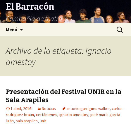
El Barracón
Compañía de teatro
Saltar
Buscar:
Menú
al
contenido
Archivo de la etiqueta: ignacio
amestoy
Presentación del Festival UNIR en la
Sala Arapiles
1 abril, 2016
Noticias
antonio garrigues walker
,
carlos
rodríguez braun
,
certámenes
,
ignacio amestoy
,
josé maría garcía
luján
,
sala arapiles
,
unir