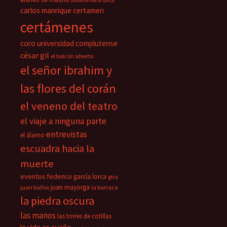
calderón de la barca
carlos manrique
certamen
certámenes
coro universidad complutense
césar gil
el balcón abierto
el señor ibrahim y
las flores del corán
el veneno del teatro
el viaje a ninguna parte
entrevistas
el álamo
escuadra hacia la
muerte
eventos
federico garcía lorca
gira
juan mayorga
juan baños
la barraca
la piedra oscura
las manos
las torres de cotillas