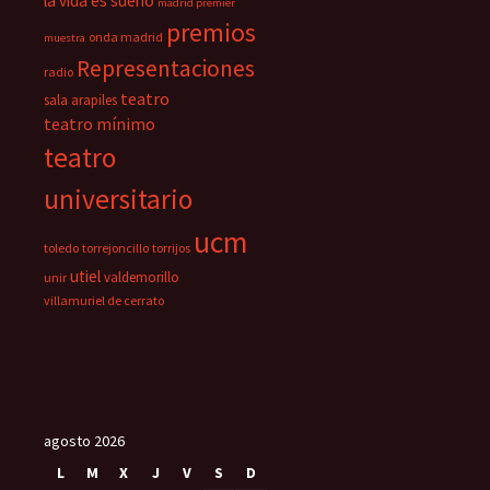
la vida es sueño
madrid premier
premios
onda madrid
muestra
Representaciones
radio
teatro
sala arapiles
teatro mínimo
teatro
universitario
ucm
toledo
torrejoncillo
torrijos
utiel
valdemorillo
unir
villamuriel de cerrato
agosto 2026
L
M
X
J
V
S
D