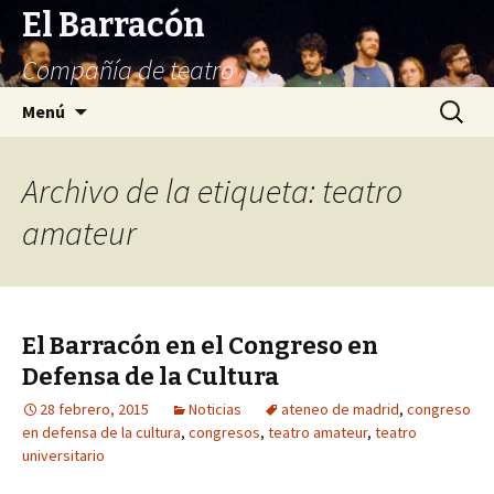
El Barracón
Compañía de teatro
Saltar
Buscar:
Menú
al
contenido
Archivo de la etiqueta: teatro
amateur
El Barracón en el Congreso en
Defensa de la Cultura
28 febrero, 2015
Noticias
ateneo de madrid
,
congreso
en defensa de la cultura
,
congresos
,
teatro amateur
,
teatro
universitario