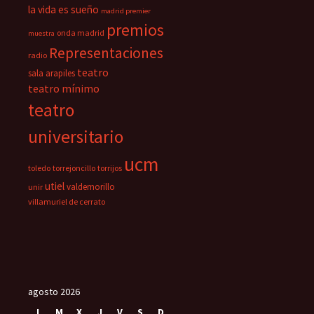
la vida es sueño
madrid premier
premios
onda madrid
muestra
Representaciones
radio
teatro
sala arapiles
teatro mínimo
teatro
universitario
ucm
toledo
torrejoncillo
torrijos
utiel
valdemorillo
unir
villamuriel de cerrato
agosto 2026
L
M
X
J
V
S
D