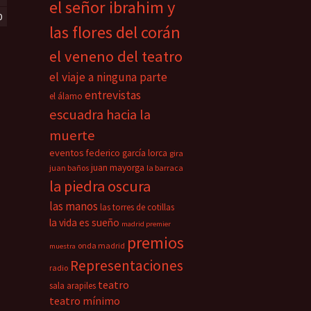
el señor ibrahim y
0
las flores del corán
el veneno del teatro
el viaje a ninguna parte
entrevistas
el álamo
escuadra hacia la
muerte
eventos
federico garcía lorca
gira
juan mayorga
juan baños
la barraca
la piedra oscura
las manos
las torres de cotillas
la vida es sueño
madrid premier
premios
onda madrid
muestra
Representaciones
radio
teatro
sala arapiles
teatro mínimo