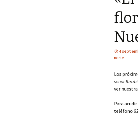
flo
Nue
4 septiem
norte
Los próximo
señor Ibrahi
ver nuestra
Para acudir
teléfono 6