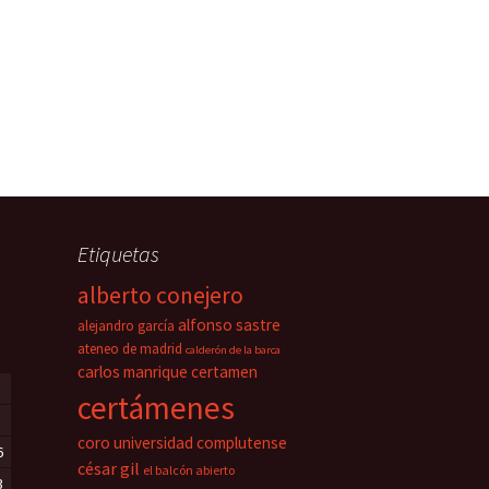
Etiquetas
alberto conejero
alfonso sastre
alejandro garcía
ateneo de madrid
calderón de la barca
carlos manrique
certamen
certámenes
coro universidad complutense
6
césar gil
el balcón abierto
3