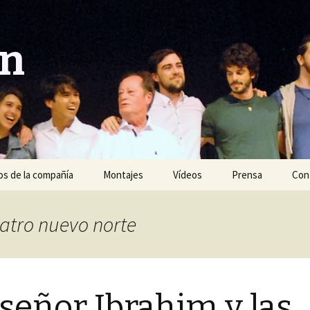
ón
s de la compañía
Montajes
Vídeos
Prensa
Con
Año 2020
eatro nuevo norte
Año 2019
Año 2018
 señor Ibrahim y las
Año 2017