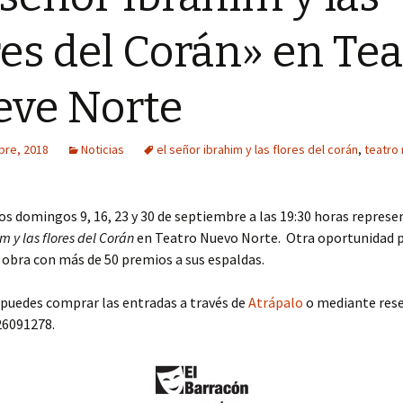
Año 2016
res del Corán» en Tea
Año 2015
ve Norte
Año 2014
Año 2013
bre, 2018
Noticias
el señor ibrahim y las flores del corán
,
teatro
Año 2012
s domingos 9, 16, 23 y 30 de septiembre a las 19:30 horas repre
Año 2011
m y las flores del Corán
en Teatro Nuevo Norte. Otra oportunidad 
 obra con más de 50 premios a sus espaldas.
 puedes comprar las entradas a través de
Atrápalo
o mediante rese
26091278.