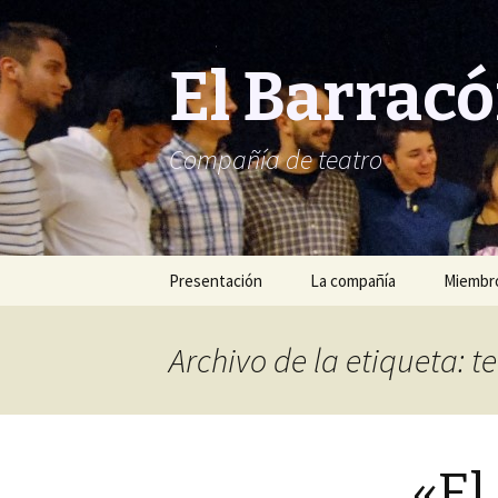
El Barrac
Compañía de teatro
Saltar
Presentación
La compañía
Miembro
al
contenido
Archivo de la etiqueta: t
«El