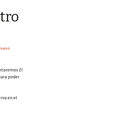
tro
 nuevo
sentaremos
El
para poder
rva en el