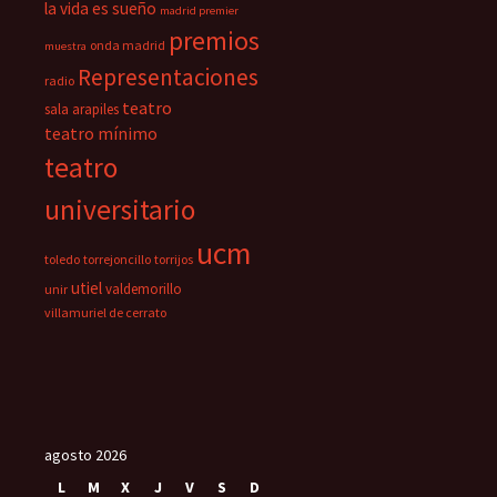
la vida es sueño
madrid premier
premios
onda madrid
muestra
Representaciones
radio
teatro
sala arapiles
teatro mínimo
teatro
universitario
ucm
toledo
torrejoncillo
torrijos
utiel
valdemorillo
unir
villamuriel de cerrato
agosto 2026
L
M
X
J
V
S
D