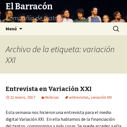
El Barracón
Compañía de teatro
Saltar
Buscar:
Menú
al
contenido
Archivo de la etiqueta: variación
XXI
Entrevista en Variación XXI
21 enero, 2017
Noticias
entrevistas
,
variación XXI
Esta semana nos hicieron una entrevista para el medio
digital Variación XXI. En ella hablamos de la financiación
del teatro, compromiso y más cosas. Se puede acceder a ella