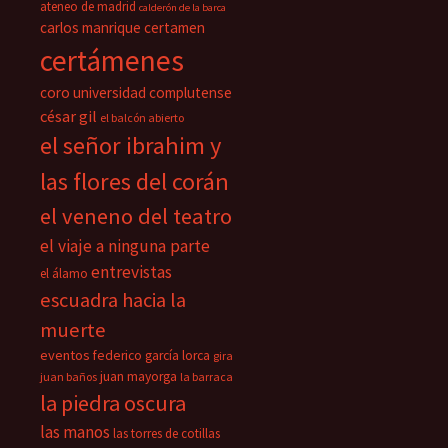
ateneo de madrid
calderón de la barca
carlos manrique
certamen
certámenes
coro universidad complutense
césar gil
el balcón abierto
el señor ibrahim y
las flores del corán
el veneno del teatro
el viaje a ninguna parte
entrevistas
el álamo
escuadra hacia la
muerte
eventos
federico garcía lorca
gira
juan mayorga
juan baños
la barraca
la piedra oscura
las manos
las torres de cotillas