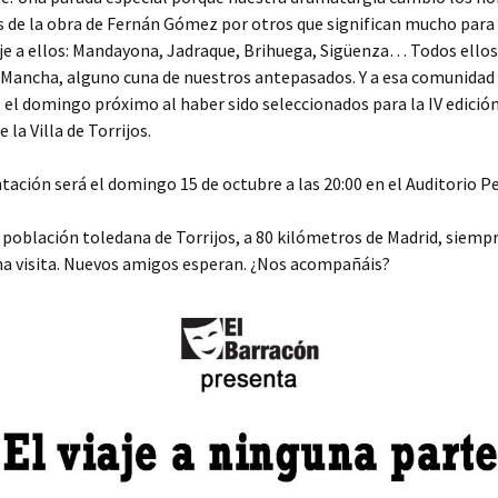
 de la obra de Fernán Gómez por otros que significan mucho para
Año 2016
e a ellos: Mandayona, Jadraque, Brihuega, Sigüenza… Todos ellos
 Mancha, alguno cuna de nuestros antepasados. Y a esa comunidad
Año 2015
el domingo próximo al haber sido seleccionados para la IV edición
la Villa de Torrijos.
Año 2014
tación será el domingo 15 de octubre a las 20:00 en el Auditorio Pe
Año 2013
Año 2012
 población toledana de Torrijos, a 80 kilómetros de Madrid, siem
una visita. Nuevos amigos esperan. ¿Nos acompañáis?
Año 2011