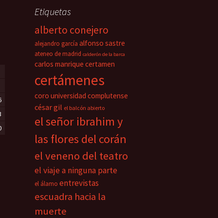
Etiquetas
alberto conejero
alfonso sastre
alejandro garcía
ateneo de madrid
calderón de la barca
carlos manrique
certamen
certámenes
coro universidad complutense
6
césar gil
el balcón abierto
3
el señor ibrahim y
0
las flores del corán
el veneno del teatro
el viaje a ninguna parte
entrevistas
el álamo
escuadra hacia la
muerte