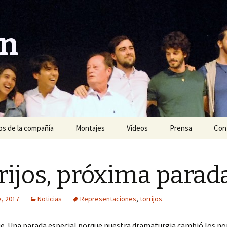
ón
s de la compañía
Montajes
Vídeos
Prensa
Con
Año 2020
rijos, próxima parad
Año 2019
Año 2018
e, 2017
Noticias
Representaciones
,
torrijos
Año 2017
gue. Una parada especial porque nuestra dramaturgia cambió los n