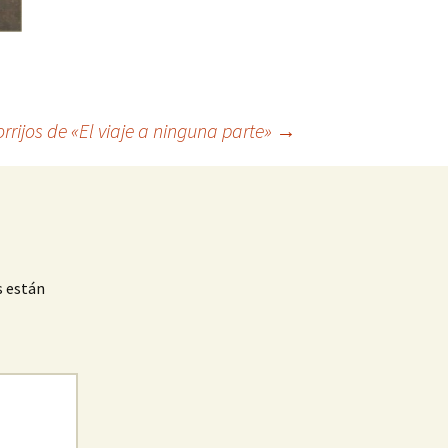
orrijos de «El viaje a ninguna parte»
→
s están