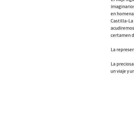
imaginarios
en homenaj
Castilla-La
acudiremos 
certamen de 
La represen
La preciosa
un viaje y 