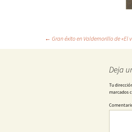
Navegación
←
Gran éxito en Valdemorillo de «El v
de
Deja u
entradas
Tu direcció
marcados 
Comentari