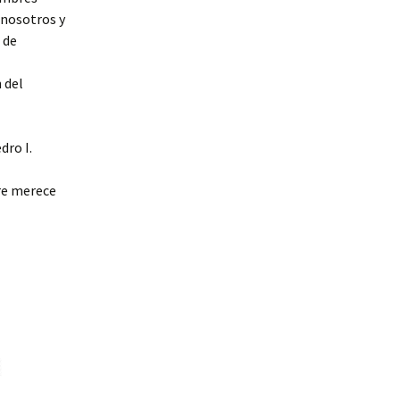
 nosotros y
 de
 del
dro I.
pre merece