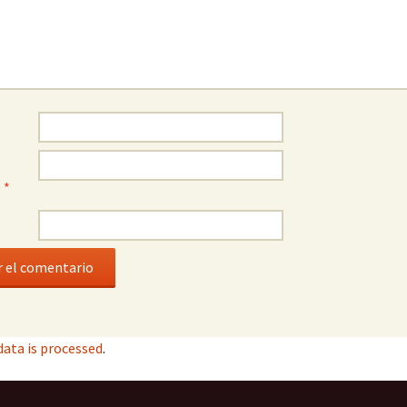
o
*
ata is processed
.