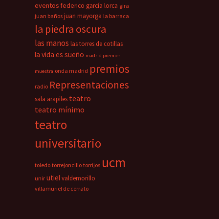
eventos
federico garcía lorca
gira
juan mayorga
juan baños
la barraca
la piedra oscura
las manos
las torres de cotillas
la vida es sueño
madrid premier
premios
onda madrid
muestra
Representaciones
radio
teatro
sala arapiles
teatro mínimo
teatro
universitario
ucm
toledo
torrejoncillo
torrijos
utiel
valdemorillo
unir
villamuriel de cerrato