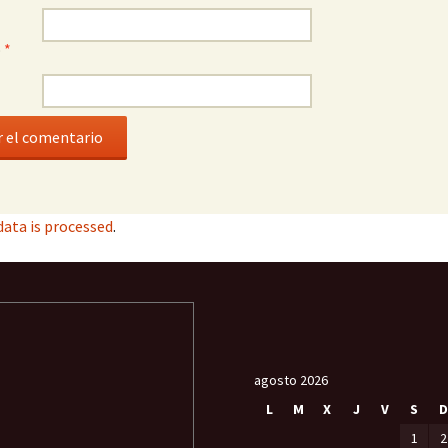
o
*
ata is processed
.
agosto 2026
L
M
X
J
V
S
D
1
2