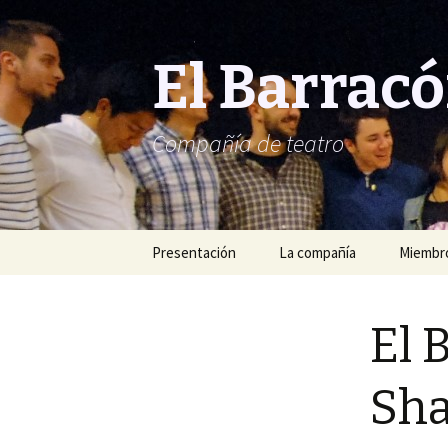
El Barrac
Compañía de teatro
Saltar
Presentación
La compañía
Miembro
al
contenido
El 
Sha