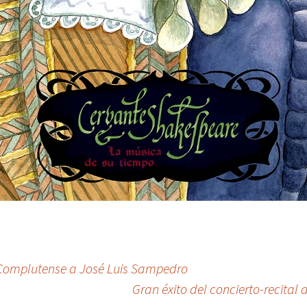
 Complutense a José Luis Sampedro
Gran éxito del concierto-recital