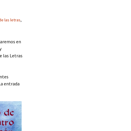
e las letras
,
iparemos en
y
e las Letras
antes
La entrada