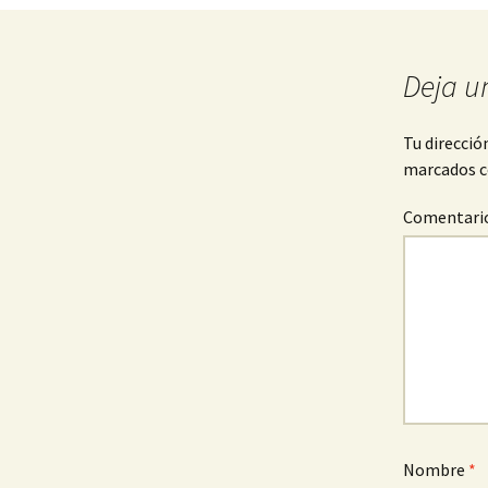
de
entradas
Deja u
Tu direcció
marcados 
Comentari
Nombre
*