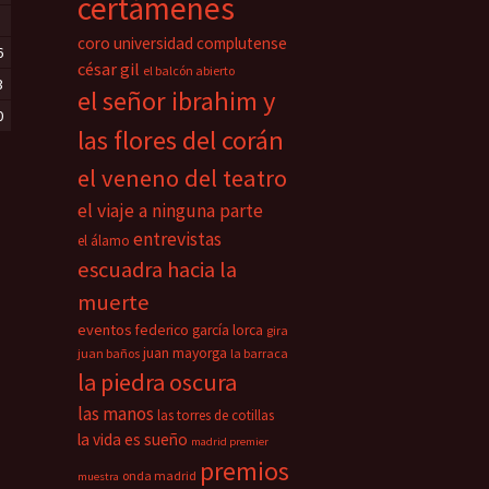
certámenes
coro universidad complutense
6
césar gil
el balcón abierto
3
el señor ibrahim y
0
las flores del corán
el veneno del teatro
el viaje a ninguna parte
entrevistas
el álamo
escuadra hacia la
muerte
eventos
federico garcía lorca
gira
juan mayorga
juan baños
la barraca
la piedra oscura
las manos
las torres de cotillas
la vida es sueño
madrid premier
premios
onda madrid
muestra