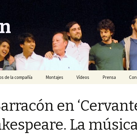
ón
s de la compañía
Montajes
Vídeos
Prensa
Con
Año 2020
Barracón en ‘Cervant
Año 2019
Año 2018
kespeare. La música
Año 2017