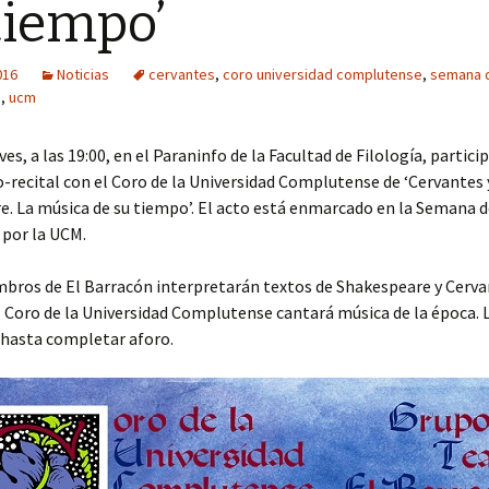
tiempo’
Año 2016
016
Noticias
cervantes
,
coro universidad complutense
,
semana d
Año 2015
e
,
ucm
Año 2014
es, a las 19:00, en el Paraninfo de la Facultad de Filología, partic
Año 2013
o-recital con el Coro de la Universidad Complutense de ‘Cervantes 
. La música de su tiempo’. El acto está enmarcado en la Semana d
Año 2012
 por la UCM.
Año 2011
mbros de El Barracón interpretarán textos de Shakespeare y Cerv
 Coro de la Universidad Complutense cantará música de la época. 
 hasta completar aforo.