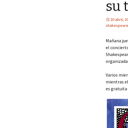
su 
20 abril, 2
shakespear
Mañana juev
el conciert
Shakespeare
organizada
Varios mie
mientras el
es gratuita