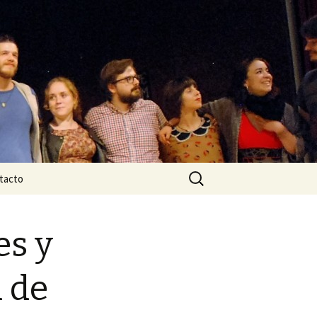
Buscar:
tacto
es y
 de