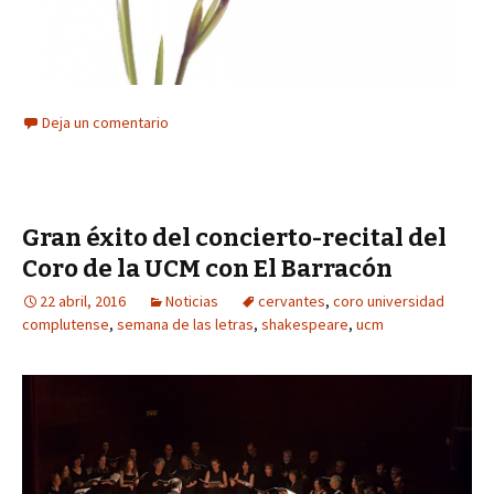
Deja un comentario
Gran éxito del concierto-recital del
Coro de la UCM con El Barracón
22 abril, 2016
Noticias
cervantes
,
coro universidad
complutense
,
semana de las letras
,
shakespeare
,
ucm