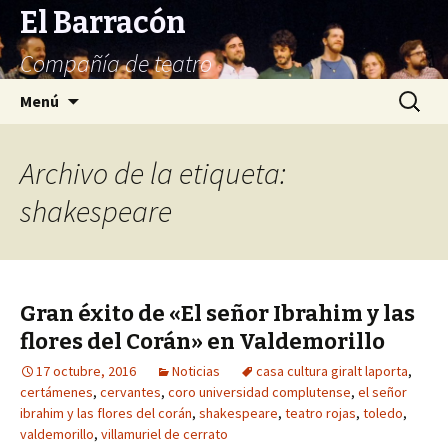
El Barracón
Compañía de teatro
Saltar
Buscar:
Menú
al
contenido
Archivo de la etiqueta:
shakespeare
Gran éxito de «El señor Ibrahim y las
flores del Corán» en Valdemorillo
17 octubre, 2016
Noticias
casa cultura giralt laporta
,
certámenes
,
cervantes
,
coro universidad complutense
,
el señor
ibrahim y las flores del corán
,
shakespeare
,
teatro rojas
,
toledo
,
valdemorillo
,
villamuriel de cerrato