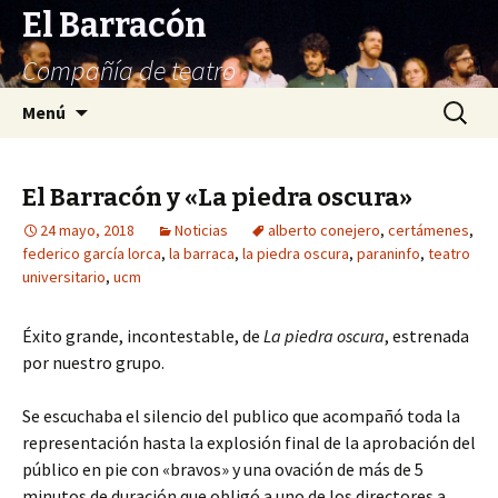
El Barracón
Compañía de teatro
Saltar
Buscar:
Menú
al
contenido
El Barracón y «La piedra oscura»
24 mayo, 2018
Noticias
alberto conejero
,
certámenes
,
federico garcía lorca
,
la barraca
,
la piedra oscura
,
paraninfo
,
teatro
universitario
,
ucm
Éxito grande, incontestable, de
La piedra oscura
, estrenada
por nuestro grupo.
Se escuchaba el silencio del publico que acompañó toda la
representación hasta la explosión final de la aprobación del
público en pie con «bravos» y una ovación de más de 5
minutos de duración que obligó a uno de los directores a