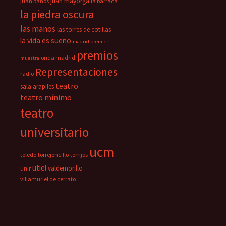
juan mayorga
juan baños
la barraca
la piedra oscura
las manos
las torres de cotillas
la vida es sueño
madrid premier
premios
onda madrid
muestra
Representaciones
radio
teatro
sala arapiles
teatro mínimo
teatro
universitario
ucm
toledo
torrejoncillo
torrijos
utiel
valdemorillo
unir
villamuriel de cerrato