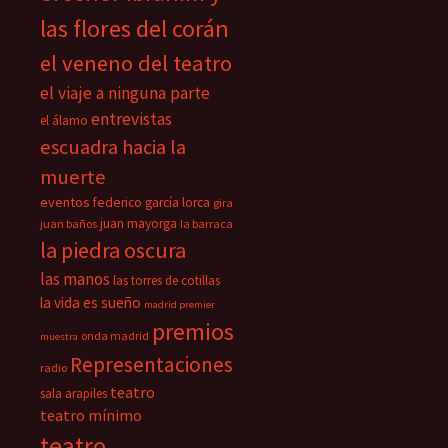
las flores del corán
el veneno del teatro
el viaje a ninguna parte
entrevistas
el álamo
escuadra hacia la
muerte
eventos
federico garcía lorca
gira
juan mayorga
juan baños
la barraca
la piedra oscura
las manos
las torres de cotillas
la vida es sueño
madrid premier
premios
onda madrid
muestra
Representaciones
radio
teatro
sala arapiles
teatro mínimo
teatro