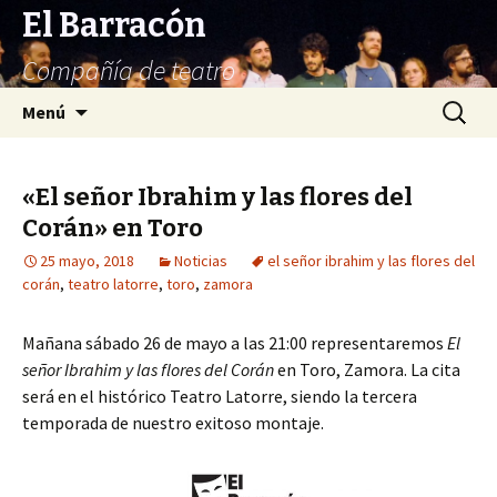
El Barracón
Compañía de teatro
Saltar
Buscar:
Menú
al
contenido
«El señor Ibrahim y las flores del
Corán» en Toro
25 mayo, 2018
Noticias
el señor ibrahim y las flores del
corán
,
teatro latorre
,
toro
,
zamora
Mañana sábado 26 de mayo a las 21:00 representaremos
El
señor Ibrahim y las flores del Corán
en Toro, Zamora. La cita
será en el histórico Teatro Latorre, siendo la tercera
temporada de nuestro exitoso montaje.