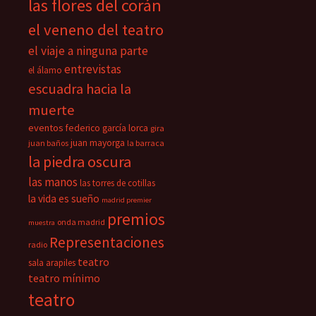
las flores del corán
el veneno del teatro
el viaje a ninguna parte
entrevistas
el álamo
escuadra hacia la
muerte
eventos
federico garcía lorca
gira
juan mayorga
juan baños
la barraca
la piedra oscura
las manos
las torres de cotillas
la vida es sueño
madrid premier
premios
onda madrid
muestra
Representaciones
radio
teatro
sala arapiles
teatro mínimo
teatro