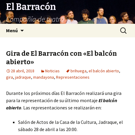
El Barracón
Compañía de teatro
Saltar
Buscar:
Menú
al
contenido
Gira de El Barracón con «El balcón
abierto»
28 abril, 2018
Noticias
brihuega
,
el balcón abierto
,
gira
,
jadraque
,
mandayona
,
Representaciones
Durante los próximos días El Barracón realizará una gira
para la representación de su último montaje
El balcón
abierto
. Las representaciones se realizarán en:
Salón de Actos de la Casa de la Cultura, Jadraque, el
sábado 28 de abril a las 20:00.