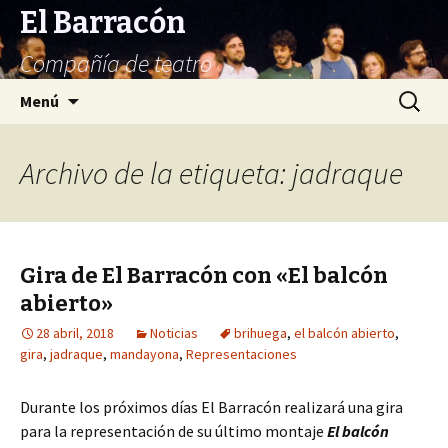
El Barracón
Compañía de teatro
Saltar
Buscar:
Menú
al
contenido
Archivo de la etiqueta: jadraque
Gira de El Barracón con «El balcón
abierto»
28 abril, 2018
Noticias
brihuega
,
el balcón abierto
,
gira
,
jadraque
,
mandayona
,
Representaciones
Durante los próximos días El Barracón realizará una gira
para la representación de su último montaje
El balcón