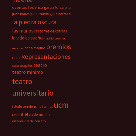
eventos
federico garcía lorca
gira
juan mayorga
juan baños
la barraca
la piedra oscura
las manos
las torres de cotillas
la vida es sueño
madrid premier
premios
onda madrid
muestra
Representaciones
radio
teatro
sala arapiles
teatro mínimo
teatro
universitario
ucm
toledo
torrejoncillo
torrijos
utiel
valdemorillo
unir
villamuriel de cerrato