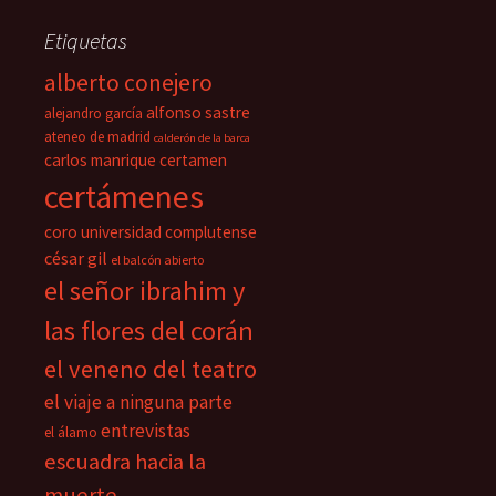
Etiquetas
alberto conejero
alfonso sastre
alejandro garcía
ateneo de madrid
calderón de la barca
carlos manrique
certamen
certámenes
coro universidad complutense
césar gil
el balcón abierto
el señor ibrahim y
las flores del corán
el veneno del teatro
el viaje a ninguna parte
entrevistas
el álamo
escuadra hacia la
muerte