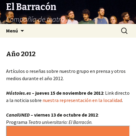
El Barracón
Compañía de teatro
Saltar
Buscar:
Menú
al
contenido
Año 2012
Artículos o reseñas sobre nuestro grupo en prensa y otros
medios durante el año 2012.
Móstoles.es
– jueves 15 de noviembre de 2012
: Link directo
a la noticia sobre
nuestra representación en la localidad
.
CanalUNED
– viernes 13 de octubre de 2012
:
Programa
Teatro universitario: El Barracón
.