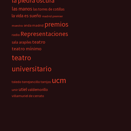
la piedra oscura
las manos
las torres de cotillas
la vida es sueño
madrid premier
premios
onda madrid
muestra
Representaciones
radio
teatro
sala arapiles
teatro mínimo
teatro
universitario
ucm
toledo
torrejoncillo
torrijos
utiel
valdemorillo
unir
villamuriel de cerrato