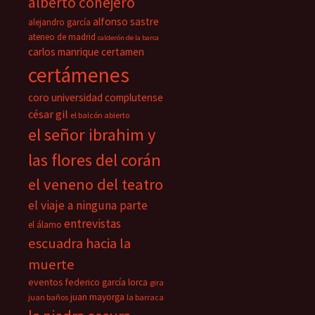
alberto conejero
alfonso sastre
alejandro garcía
ateneo de madrid
calderón de la barca
carlos manrique
certamen
certámenes
coro universidad complutense
césar gil
el balcón abierto
el señor ibrahim y
las flores del corán
el veneno del teatro
el viaje a ninguna parte
entrevistas
el álamo
escuadra hacia la
muerte
eventos
federico garcía lorca
gira
juan mayorga
juan baños
la barraca