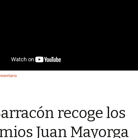
omentario
Barracón recoge los
mios Juan Mayorga