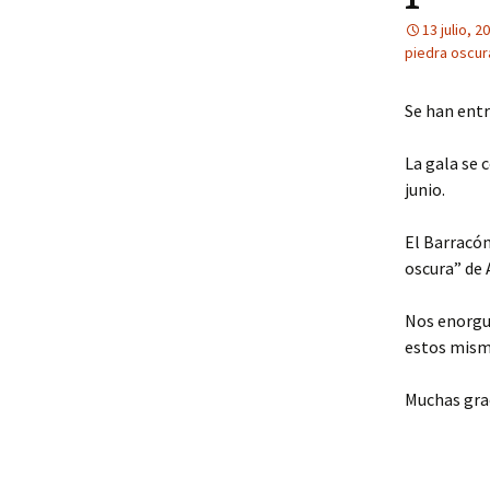
13 julio, 2
piedra oscur
Se han ent
La gala se 
junio.
El Barracón
oscura” de 
Nos enorgul
estos mism
Muchas grac