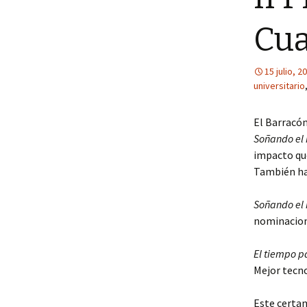
Cu
15 julio, 2
universitario
El Barracón
Soñando el 
impacto que
También ha
Soñando el 
nominacion
El tiempo p
Mejor tecno
Este certa