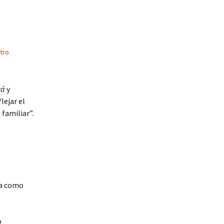
tro
rá
y
lejar el
familiar”.
da como
o