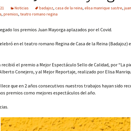
021
Noticias
badajoz
,
casa de la reina
,
elisa manrique sastre
,
jua
a
,
premios
,
teatro romano regina
regado los premios Juan Mayorga aplazados por el Covid.
celebró en el teatro romano Regina de Casa de la Reina (Badajoz) e
 recibió el premio a Mejor Espectáculo Sello de Calidad, por “La pi
Alberto Conejero, y al Mejor Reportaje, realizado por Elisa Manriqu
lece que en 2 años consecutivos nuestros trabajos hayan sido re
os premios como mejores espectáculos del año.
ias.