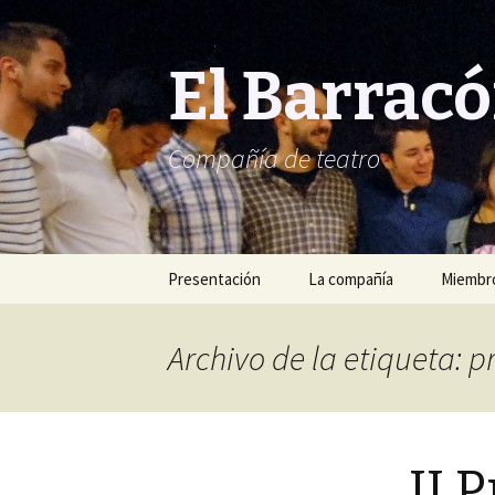
El Barrac
Compañía de teatro
Saltar
Presentación
La compañía
Miembro
al
contenido
Archivo de la etiqueta: 
II 