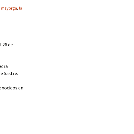
n mayorga
,
la
l 26 de
edra
e Sastre.
conocidos en