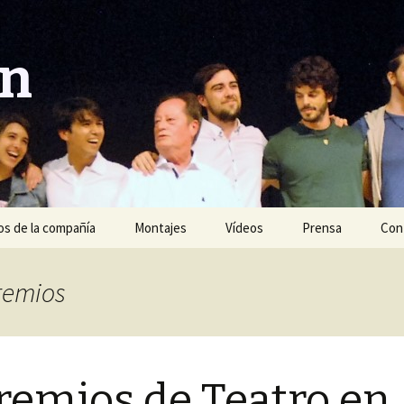
ón
s de la compañía
Montajes
Vídeos
Prensa
Con
Año 2020
premios
Año 2019
Año 2018
Premios de Teatro en
Año 2017