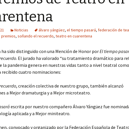
Año 2016
arentena
Año 2015
021
Noticias
álvaro yángüez
,
el tiempo pasará
,
federación de tea
Año 2014
,
premios
,
soñando el recuerdo
,
teatro en cuarentena
Año 2013
 ha sido distinguido con una Mención de Honor por
El tiempo pasa
recuerdo
. El jurado ha valorado “su tratamiento dramático para ref
Año 2012
 la pandemia genera en nuestras vidas tanto a nivel teatral como 
 recibido cuatro nominaciones:
Año 2011
recuerdo
, creación colectiva de nuestro grupo, también alcanzó
es a Mejor dramaturgia y a Mejor microteatro.
asará
escrita por nuestro compañero Álvaro Yángüez fue nomina
logía aplicada y a Mejor miniteatro.
men, convocado y organizado por la Federación Española de Teatr