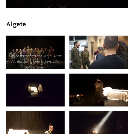
Algete
Los barraconeros con «En el 32 de
Pío Baroja», grupo organizador
del Certamen