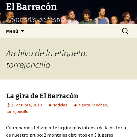
El Barracón
Compañía de teatro
Saltar
Buscar:
Menú
al
contenido
Archivo de la etiqueta:
torrejoncillo
La gira de El Barracón
21 octubre, 2019
Noticias
algete
,
loeches
,
torrejoncillo
Culminamos felizmente la gira más intensa de la historia
de nuestro grupo: 2 montajes distintos en 3 lugares