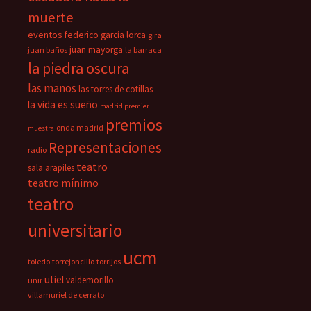
muerte
eventos
federico garcía lorca
gira
juan mayorga
juan baños
la barraca
la piedra oscura
las manos
las torres de cotillas
la vida es sueño
madrid premier
premios
onda madrid
muestra
Representaciones
radio
teatro
sala arapiles
teatro mínimo
teatro
universitario
ucm
toledo
torrejoncillo
torrijos
utiel
valdemorillo
unir
villamuriel de cerrato