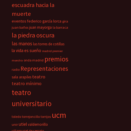
escuadra hacia la
muerte
eventos
federico garcía lorca
gira
juan mayorga
juan baños
la barraca
la piedra oscura
las manos
las torres de cotillas
la vida es sueño
madrid premier
premios
onda madrid
muestra
Representaciones
radio
teatro
sala arapiles
teatro mínimo
teatro
universitario
ucm
toledo
torrejoncillo
torrijos
utiel
valdemorillo
unir
villamuriel de cerrato