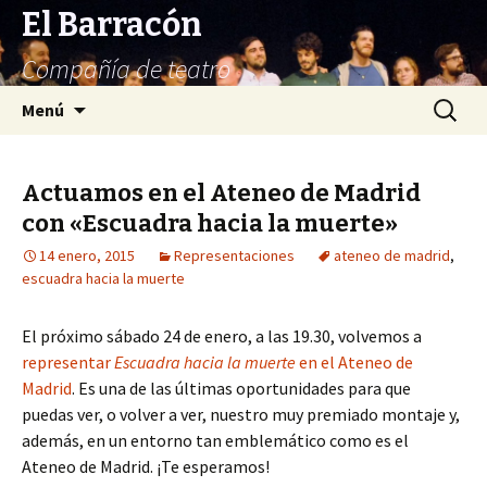
El Barracón
Compañía de teatro
Saltar
Buscar:
Menú
al
contenido
Actuamos en el Ateneo de Madrid
con «Escuadra hacia la muerte»
14 enero, 2015
Representaciones
ateneo de madrid
,
escuadra hacia la muerte
El próximo sábado 24 de enero, a las 19.30, volvemos a
representar
Escuadra hacia la muerte
en el Ateneo de
Madrid
. Es una de las últimas oportunidades para que
puedas ver, o volver a ver, nuestro muy premiado montaje y,
además, en un entorno tan emblemático como es el
Ateneo de Madrid. ¡Te esperamos!