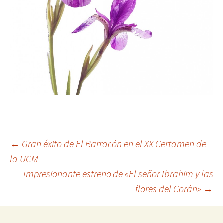
Navegación
←
Gran éxito de El Barracón en el XX Certamen de
la UCM
Impresionante estreno de «El señor Ibrahim y las
de
flores del Corán»
→
entradas