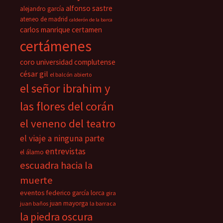
alfonso sastre
alejandro garcía
ateneo de madrid
calderón de la barca
carlos manrique
certamen
certámenes
coro universidad complutense
césar gil
el balcón abierto
el señor ibrahim y
las flores del corán
el veneno del teatro
el viaje a ninguna parte
entrevistas
el álamo
escuadra hacia la
muerte
eventos
federico garcía lorca
gira
juan mayorga
juan baños
la barraca
la piedra oscura