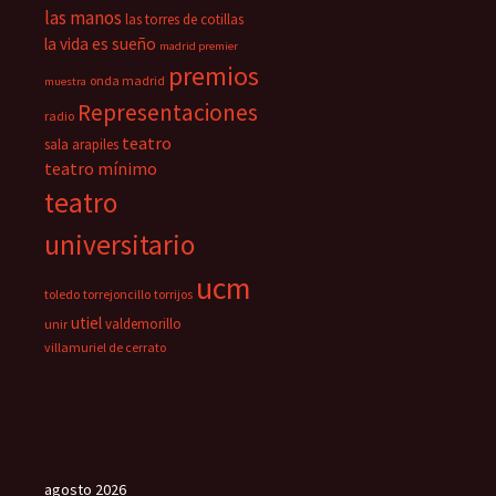
las manos
las torres de cotillas
la vida es sueño
madrid premier
premios
onda madrid
muestra
Representaciones
radio
teatro
sala arapiles
teatro mínimo
teatro
universitario
ucm
toledo
torrejoncillo
torrijos
utiel
valdemorillo
unir
villamuriel de cerrato
agosto 2026