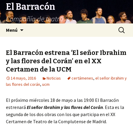
El Barracón
Compañía de teatro
Saltar
Buscar:
Menú
al
contenido
El Barracón estrena ‘El señor Ibrahim
y las flores del Corán’ en el XX
Certamen de la UCM
14 mayo, 2016
Noticias
certámenes
,
el señor ibrahim y
las flores del corán
,
ucm
El próximo miércoles 18 de mayo a las 19:00 El Barracón
estrenará
El señor Ibrahim y las flores del Corán
. Esta es la
segunda de los dos obras con los que participa en el XX
Certamen de Teatro de la Complutense de Madrid.