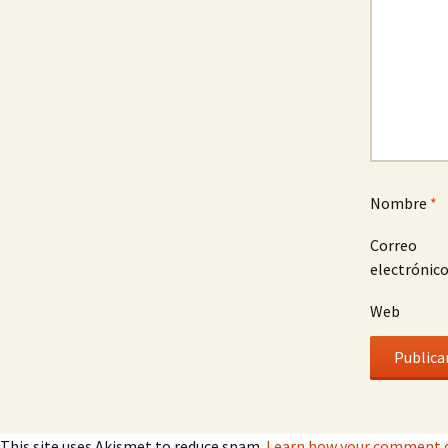
Nombre
*
Correo
electrónic
Web
This site uses Akismet to reduce spam.
Learn how your comment d