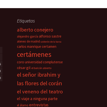
Etiquetas
alberto conejero
alfonso sastre
alejandro garcía
ateneo de madrid
calderón de la barca
carlos manrique
certamen
certámenes
coro universidad complutense
6
césar gil
el balcón abierto
3
el señor ibrahim y
0
las flores del corán
el veneno del teatro
el viaje a ninguna parte
entrevistas
el álamo