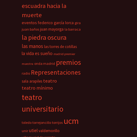
escuadra hacia la
muerte
eventos
federico garcía lorca
gira
juan mayorga
juan baños
la barraca
la piedra oscura
las manos
las torres de cotillas
la vida es sueño
madrid premier
premios
onda madrid
muestra
Representaciones
radio
teatro
sala arapiles
teatro mínimo
teatro
universitario
ucm
toledo
torrejoncillo
torrijos
utiel
valdemorillo
unir