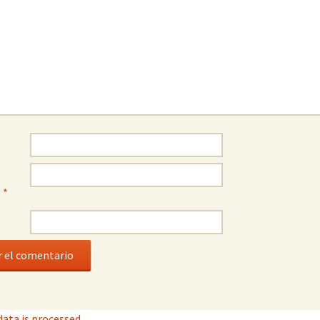
o
*
ata is processed
.