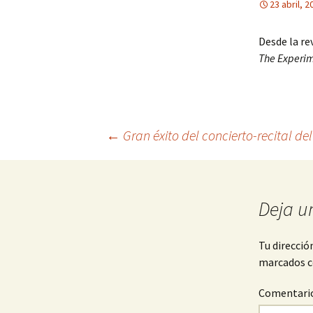
23 abril, 2
Desde la re
The Experi
Navegación
←
Gran éxito del concierto-recital d
de
Deja u
entradas
Tu direcció
marcados 
Comentari