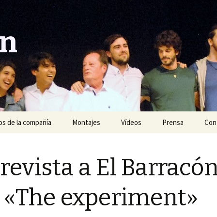
ón
s de la compañía
Montajes
Vídeos
Prensa
Con
Año 2020
revista a El Barracó
Año 2019
Año 2018
 «The experiment»
Año 2017