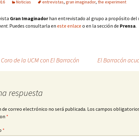
016
Noticias
entrevistas
,
gran imaginador
,
the experiment
Año 2016
vista
Gran Imaginador
han entrevistado al grupo a propósito del
Año 2015
ment
. Puedes consultarla en
este enlace
o en la sección de
Prensa
.
Año 2014
Año 2013
el Coro de la UCM con El Barracón
El Barracón acud
Año 2012
Año 2011
na respuesta
n de correo electrónico no será publicada.
Los campos obligatorio
con
*
o
*