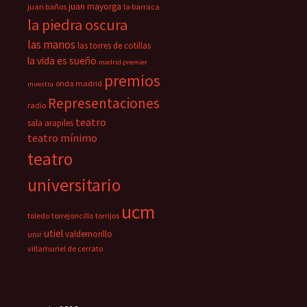
juan mayorga
juan baños
la barraca
la piedra oscura
las manos
las torres de cotillas
la vida es sueño
madrid premier
premios
onda madrid
muestra
Representaciones
radio
teatro
sala arapiles
teatro mínimo
teatro
universitario
ucm
toledo
torrejoncillo
torrijos
utiel
valdemorillo
unir
villamuriel de cerrato