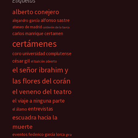
Etiquetas
alberto conejero
alfonso sastre
alejandro garcía
ateneo de madrid
calderón de la barca
carlos manrique
certamen
certámenes
coro universidad complutense
césar gil
el balcón abierto
el señor ibrahim y
las flores del corán
el veneno del teatro
el viaje a ninguna parte
entrevistas
el álamo
escuadra hacia la
muerte
eventos
federico garcía lorca
gira