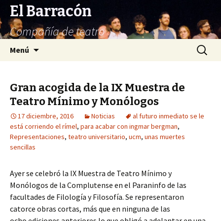
El Barracón
Compañía de teatro
Saltar
Buscar:
Menú
al
contenido
Gran acogida de la IX Muestra de
Teatro Mínimo y Monólogos
17 diciembre, 2016
Noticias
al futuro inmediato se le
está corriendo el rímel
,
para acabar con ingmar bergman
,
Representaciones
,
teatro universitario
,
ucm
,
unas muertes
sencillas
Ayer se celebró la IX Muestra de Teatro Mínimo y
Monólogos de la Complutense en el Paraninfo de las
facultades de Filología y Filosofía. Se representaron
catorce obras cortas, más que en ninguna de las
ocho ediciones anteriores lo que obligó a adelantar en una