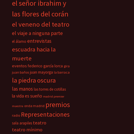
el señor ibrahim y
las flores del corán
el veneno del teatro
el viaje a ninguna parte
entrevistas
el álamo
escuadra hacia la
muerte
eventos
federico garcía lorca
gira
juan mayorga
juan baños
la barraca
la piedra oscura
las manos
las torres de cotillas
la vida es sueño
madrid premier
premios
onda madrid
muestra
Representaciones
radio
teatro
sala arapiles
teatro mínimo