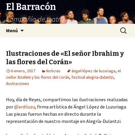
El Barracón
Compañía de teatro
Saltar
Buscar:
Menú
al
contenido
Ilustraciones de «El señor Ibrahim y
las flores del Corán»
6 enero, 2017
Noticias
ángel lópez de luzuriaga
,
el
señor ibrahim y las flores del corán
,
festival alegria-dulantzi
,
ilustraciones
Hoy, día de Reyes, compartimos las ilustraciones realizadas
por
@ardiluzu
, firma artística de Ángel López de Luzuriaga.
Las piezas fueron hechas en directo durante la
representación de nuestro montaje en Alegría-Dulantzi.