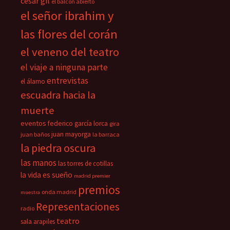
césar gil
el balcón abierto
el señor ibrahim y
las flores del corán
el veneno del teatro
el viaje a ninguna parte
entrevistas
el álamo
escuadra hacia la
muerte
eventos
federico garcía lorca
gira
juan mayorga
juan baños
la barraca
la piedra oscura
las manos
las torres de cotillas
la vida es sueño
madrid premier
premios
onda madrid
muestra
Representaciones
radio
teatro
sala arapiles