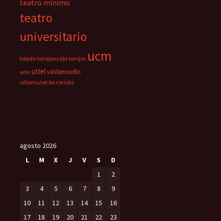
teatro mínimo
teatro
universitario
ucm
toledo
torrejoncillo
torrijos
utiel
valdemorillo
unir
villamuriel de cerrato
agosto 2026
L
M
X
J
V
S
D
1
2
3
4
5
6
7
8
9
10
11
12
13
14
15
16
17
18
19
20
21
22
23