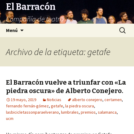
El Barracón
Compañía de teatro
Saltar
Buscar:
Menú
al
contenido
Archivo de la etiqueta: getafe
El Barracón vuelve a triunfar con «La
piedra oscura» de Alberto Conejero.
19 mayo, 2019
Noticias
alberto conejero
,
certamen
,
fernando fernán-gómez
,
getafe
,
la piedra oscura
,
lasbicicletassonparaelverano
,
lumbrales
,
premios
,
salamanca
,
ucm