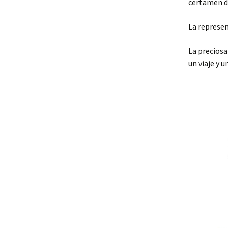
certamen de 
La represen
La preciosa
un viaje y 