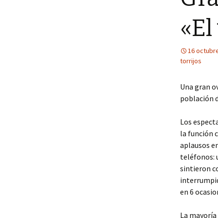
«El
16 octubr
torrijos
Una gran ov
población d
Los especta
la función 
aplausos en
teléfonos: 
sintieron c
interrumpi
en 6 ocasio
La mayoría