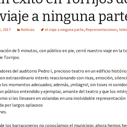
Año 2016
 viaje a ninguna part
Año 2015
e, 2017
Noticias
el viaje a ninguna parte
,
Representaciones
,
tole
Año 2014
Año 2013
ación de 5 minutos, con público en pie, cerró nuestro viaje en la 
e Torrijos.
Año 2012
dores del auditorio Pedro I, precioso teatro en un edificio históric
Año 2011
con extraordinario interés reaccionando con risas, emoción, silenci
 los momentos adecuados; además, ¡milagro!, sin toses ni sonido
un público entendido y ejemplar, amante del teatro y que los intér
omo si les llevasen en volandas en una inolvidable representación
da por largos aplausos
nes.
 de los barraconeros no conocíamos el municipio; ahora hemos h