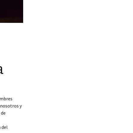
a
ombres
 nosotros y
 de
 del