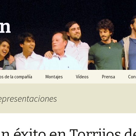
ón
s de la compañía
Montajes
Vídeos
Prensa
Con
Año 2020
Representaciones
Año 2019
Año 2018
n éxito en Torrijos d
Año 2017