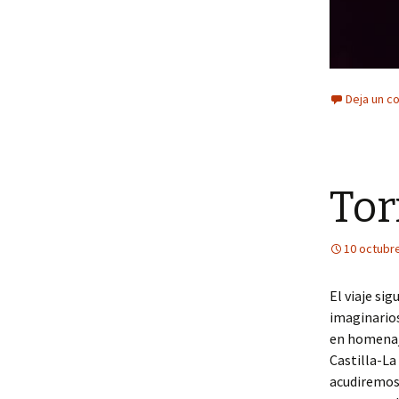
Deja un c
Tor
10 octubr
El viaje si
imaginarios
en homenaj
Castilla-La
acudiremos 