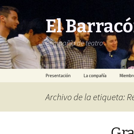
El Barrac
Compañía de teatro
Saltar
Presentación
La compañía
Miembro
al
contenido
Archivo de la etiqueta: 
Gra