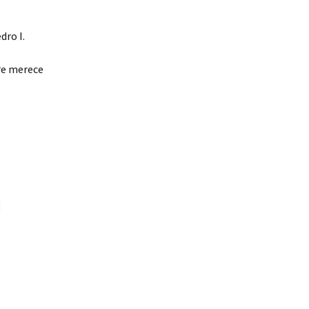
dro I.
pre merece