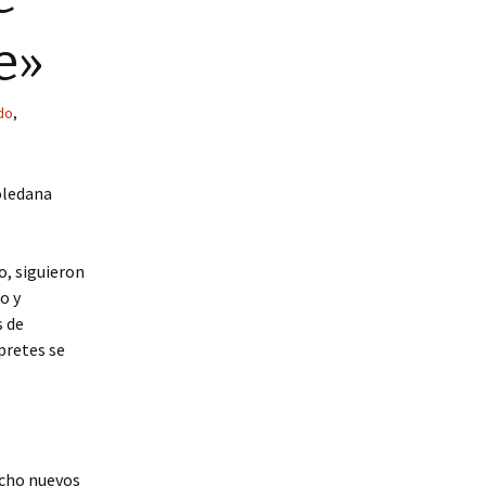
e»
do
,
toledana
o, siguieron
o y
s de
pretes se
echo nuevos