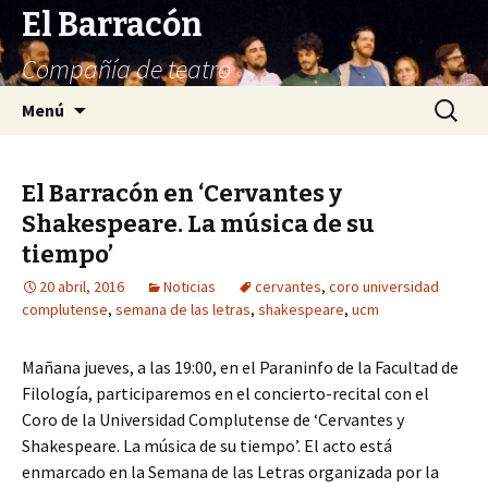
El Barracón
Compañía de teatro
Saltar
Buscar:
Menú
al
contenido
El Barracón en ‘Cervantes y
Shakespeare. La música de su
tiempo’
20 abril, 2016
Noticias
cervantes
,
coro universidad
complutense
,
semana de las letras
,
shakespeare
,
ucm
Mañana jueves, a las 19:00, en el Paraninfo de la Facultad de
Filología, participaremos en el concierto-recital con el
Coro de la Universidad Complutense de ‘Cervantes y
Shakespeare. La música de su tiempo’. El acto está
enmarcado en la Semana de las Letras organizada por la