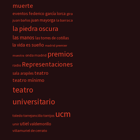
muerte
eventos
federico garcía lorca
gira
juan mayorga
juan baños
la barraca
la piedra oscura
las manos
las torres de cotillas
la vida es sueño
madrid premier
premios
onda madrid
muestra
Representaciones
radio
teatro
sala arapiles
teatro mínimo
teatro
universitario
ucm
toledo
torrejoncillo
torrijos
utiel
valdemorillo
unir
villamuriel de cerrato