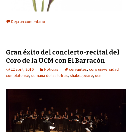
Deja un comentario
Gran éxito del concierto-recital del
Coro de la UCM con El Barracón
22 abril, 2016
Noticias
cervantes
,
coro universidad
complutense
,
semana de las letras
,
shakespeare
,
ucm