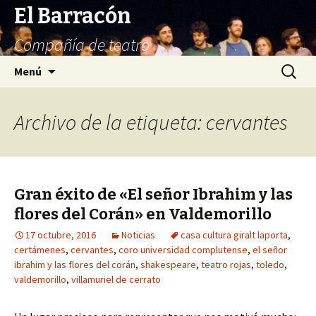
El Barracón
Compañía de teatro
Saltar
Buscar:
Menú
al
contenido
Archivo de la etiqueta: cervantes
Gran éxito de «El señor Ibrahim y las
flores del Corán» en Valdemorillo
17 octubre, 2016
Noticias
casa cultura giralt laporta
,
certámenes
,
cervantes
,
coro universidad complutense
,
el señor
ibrahim y las flores del corán
,
shakespeare
,
teatro rojas
,
toledo
,
valdemorillo
,
villamuriel de cerrato