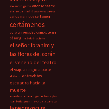
alfonso sastre
alejandro garcía
ateneo de madrid
calderón de la barca
carlos manrique
certamen
certámenes
coro universidad complutense
césar gil
el balcón abierto
el señor ibrahim y
las flores del corán
el veneno del teatro
el viaje a ninguna parte
entrevistas
el álamo
escuadra hacia la
muerte
eventos
federico garcía lorca
gira
juan mayorga
juan baños
la barraca
la piedra oscura