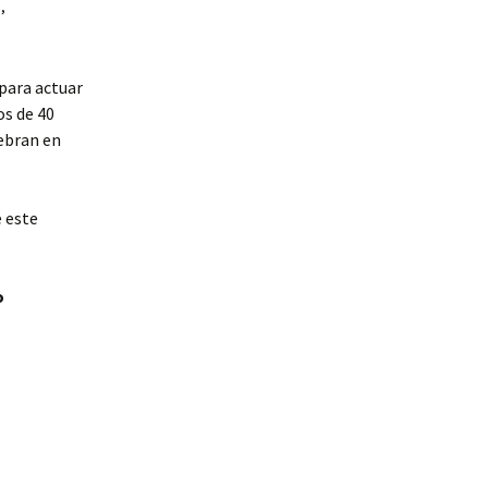
e
,
para actuar
os de 40
lebran en
e este
o