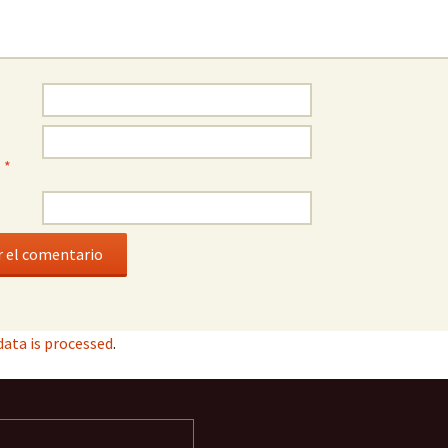
o
*
ata is processed
.