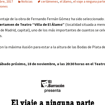
bre, 2017
Noticias
certámenes
,
el álamo
,
el viaje a ninguna part
iones
Año 2016
Año 2015
ntaje de la obra de Fernando Fernán Gómez ha sido seleccionado 
ertamen de Teatro “Villa de El Álamo”
(localidad situada a men
Año 2014
de Madrid, capital), uno de los más importantes de cuantos se ce
s.
Año 2013
n la máxima ilusión para estar a la altura de las Bodas de Plata d
Año 2012
Año 2011
ábado próximo, 18 de noviembre, a las 20:30 horas en el Teatr