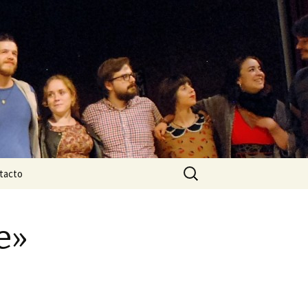
Buscar:
tacto
e»