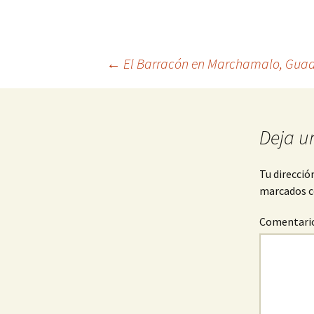
Navegación
←
El Barracón en Marchamalo, Guad
de
Deja u
entradas
Tu direcció
marcados 
Comentari