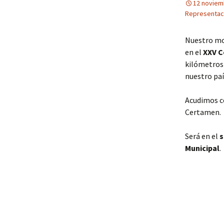
12 noviem
Representac
Nuestro mo
en el
XXV C
kilómetros 
nuestro paí
Acudimos co
Certamen.
Será en el
s
Municipal
.