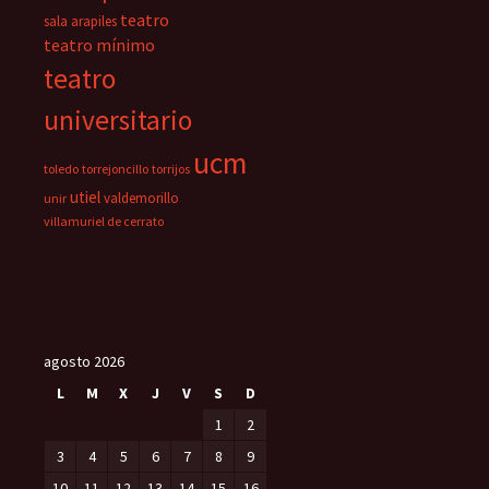
teatro
sala arapiles
teatro mínimo
teatro
universitario
ucm
toledo
torrejoncillo
torrijos
utiel
valdemorillo
unir
villamuriel de cerrato
agosto 2026
L
M
X
J
V
S
D
1
2
3
4
5
6
7
8
9
10
11
12
13
14
15
16