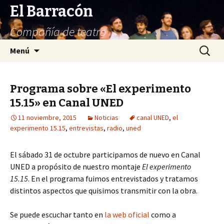
El Barracón
Compañía de teatro
Saltar
Buscar:
Menú
al
contenido
Programa sobre «El experimento
15.15» en Canal UNED
11 noviembre, 2015
Noticias
canal UNED
,
el
experimento 15.15
,
entrevistas
,
radio
,
uned
El sábado 31 de octubre participamos de nuevo en Canal
UNED a propósito de nuestro montaje
El experimento
15.15
. En el programa fuimos entrevistados y tratamos
distintos aspectos que quisimos transmitir con la obra.
Se puede escuchar tanto en
la web oficial
como a