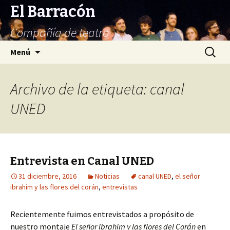
El Barracón
Compañía de teatro
Saltar
Buscar:
Menú
al
contenido
Archivo de la etiqueta: canal
UNED
Entrevista en Canal UNED
31 diciembre, 2016
Noticias
canal UNED
,
el señor
ibrahim y las flores del corán
,
entrevistas
Recientemente fuimos entrevistados a propósito de
nuestro montaje
El señor Ibrahim y las flores del Corán
en