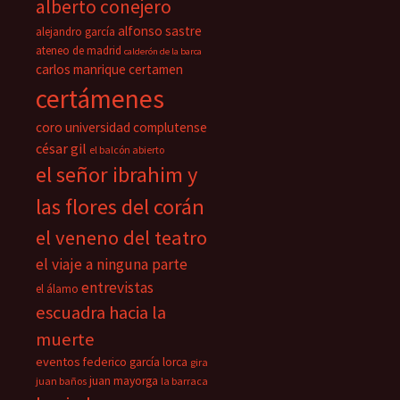
alberto conejero
alfonso sastre
alejandro garcía
ateneo de madrid
calderón de la barca
carlos manrique
certamen
certámenes
coro universidad complutense
césar gil
el balcón abierto
el señor ibrahim y
las flores del corán
el veneno del teatro
el viaje a ninguna parte
entrevistas
el álamo
escuadra hacia la
muerte
eventos
federico garcía lorca
gira
juan mayorga
juan baños
la barraca