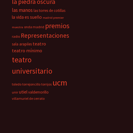
la piedra oscura
las manos
las torres de cotillas
la vida es sueño
madrid premier
premios
onda madrid
muestra
Representaciones
radio
teatro
sala arapiles
teatro mínimo
teatro
universitario
ucm
toledo
torrejoncillo
torrijos
utiel
valdemorillo
unir
villamuriel de cerrato