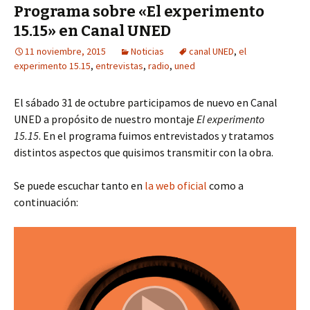
Programa sobre «El experimento
15.15» en Canal UNED
11 noviembre, 2015
Noticias
canal UNED
,
el
experimento 15.15
,
entrevistas
,
radio
,
uned
El sábado 31 de octubre participamos de nuevo en Canal
UNED a propósito de nuestro montaje
El experimento
15.15
. En el programa fuimos entrevistados y tratamos
distintos aspectos que quisimos transmitir con la obra.
Se puede escuchar tanto en
la web oficial
como a
continuación: