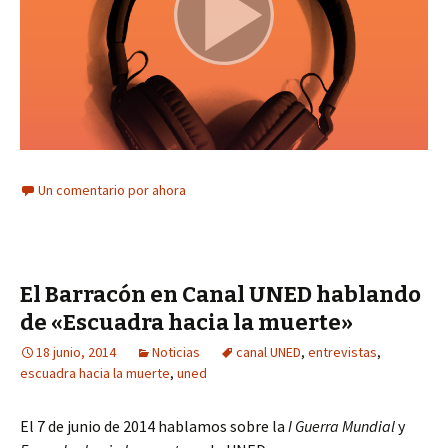
Un comentario por ahora
El Barracón en Canal UNED hablando
de «Escuadra hacia la muerte»
18 junio, 2014
Noticias
canal UNED
,
entrevistas
,
escuadra hacia la muerte
,
uned
El 7 de junio de 2014 hablamos sobre la
I Guerra Mundial
y