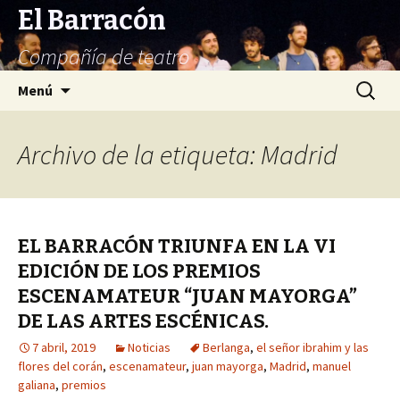
El Barracón
Compañía de teatro
Saltar
Buscar:
Menú
al
contenido
Archivo de la etiqueta: Madrid
EL BARRACÓN TRIUNFA EN LA VI
EDICIÓN DE LOS PREMIOS
ESCENAMATEUR “JUAN MAYORGA”
DE LAS ARTES ESCÉNICAS.
7 abril, 2019
Noticias
Berlanga
,
el señor ibrahim y las
flores del corán
,
escenamateur
,
juan mayorga
,
Madrid
,
manuel
galiana
,
premios