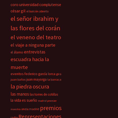
coro universidad complutense
césar gil
el balcón abierto
el señor ibrahim y
las flores del corán
el veneno del teatro
el viaje a ninguna parte
entrevistas
el álamo
escuadra hacia la
muerte
eventos
federico garcía lorca
gira
juan mayorga
juan baños
la barraca
la piedra oscura
las manos
las torres de cotillas
la vida es sueño
madrid premier
premios
onda madrid
muestra
Representaciones
radio