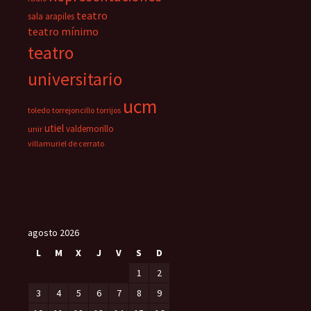
teatro
sala arapiles
teatro mínimo
teatro
universitario
ucm
toledo
torrejoncillo
torrijos
utiel
valdemorillo
unir
villamuriel de cerrato
agosto 2026
L
M
X
J
V
S
D
1
2
3
4
5
6
7
8
9