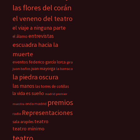
las flores del corán
el veneno del teatro
el viaje a ninguna parte
entrevistas
el álamo
escuadra hacia la
muerte
eventos
federico garcía lorca
gira
juan mayorga
juan baños
la barraca
la piedra oscura
las manos
las torres de cotillas
la vida es sueño
madrid premier
premios
onda madrid
muestra
Representaciones
radio
teatro
sala arapiles
teatro mínimo
teatro