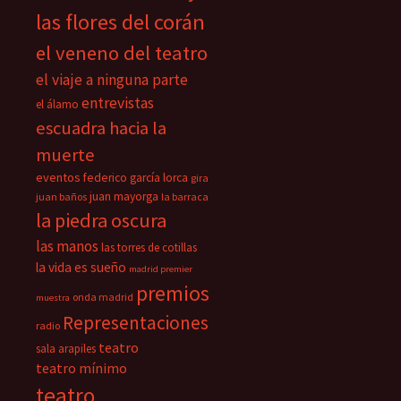
las flores del corán
el veneno del teatro
el viaje a ninguna parte
entrevistas
el álamo
escuadra hacia la
muerte
eventos
federico garcía lorca
gira
juan mayorga
juan baños
la barraca
la piedra oscura
las manos
las torres de cotillas
la vida es sueño
madrid premier
premios
onda madrid
muestra
Representaciones
radio
teatro
sala arapiles
teatro mínimo
teatro